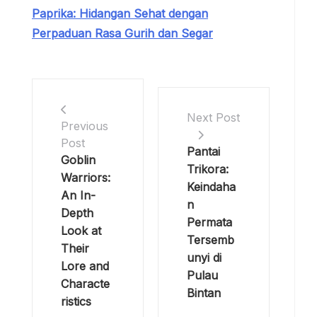
Paprika: Hidangan Sehat dengan
Perpaduan Rasa Gurih dan Segar
Next Post
Previous
Post
Pantai
Goblin
Trikora:
Warriors:
Keindaha
An In-
n
Depth
Permata
Look at
Tersemb
Their
unyi di
Lore and
Pulau
Characte
Bintan
ristics