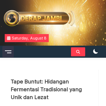
Skip
to
content
DERAPJAMBI
Saturday, August 8
Tape Buntut: Hidangan
Fermentasi Tradisional yang
Unik dan Lezat