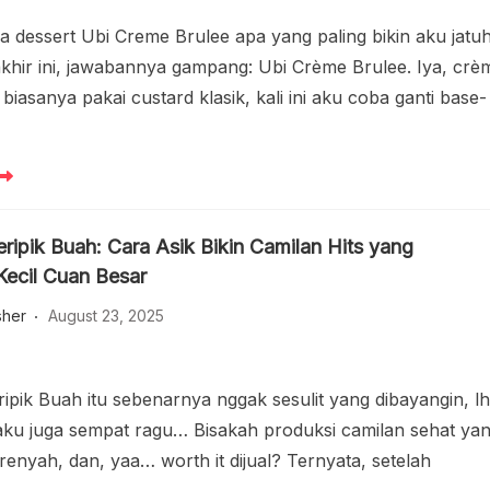
ya dessert Ubi Creme Brulee apa yang paling bikin aku jatu
-akhir ini, jawabannya gampang: Ubi Crème Brulee. Iya, crè
biasanya pakai custard klasik, kali ini aku coba ganti base-
ripik Buah: Cara Asik Bikin Camilan Hits yang
ecil Cuan Besar
sher
August 23, 2025
ipik Buah itu sebenarnya nggak sesulit yang dibayangin, lh
 aku juga sempat ragu… Bisakah produksi camilan sehat ya
 renyah, dan, yaa… worth it dijual? Ternyata, setelah