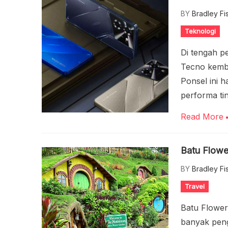
BY
Bradley Fi
Teknologi
Di tengah p
Tecno kemba
Ponsel ini 
performa tin
Read More
Batu Flowe
BY
Bradley Fi
Travel
Batu Flower
banyak peng