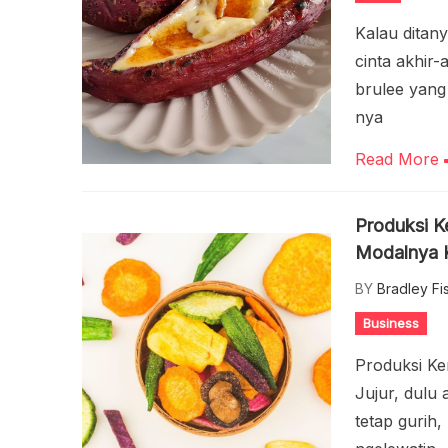
Kalau ditan
cinta akhir
brulee yang 
nya
Read More
Produksi Ke
Modalnya K
BY
Bradley Fi
Business
Produksi Ker
Jujur, dulu
tetap gurih,