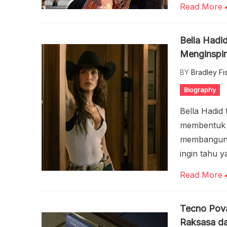
Read More
Bella Hadi
Menginspir
BY
Bradley Fi
Biography
Bella Hadid
membentuk c
membangun 
ingin tahu y
Read More
Tecno Pov
Raksasa d