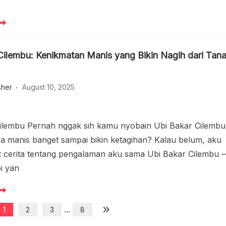
Cilembu: Kenikmatan Manis yang Bikin Nagih dari Tan
sher
August 10, 2025
ilembu Pernah nggak sih kamu nyobain Ubi Bakar Cilembu
a manis banget sampai bikin ketagihan? Kalau belum, aku
t cerita tentang pengalaman aku sama Ubi Bakar Cilembu 
bi yan
...
1
2
3
8