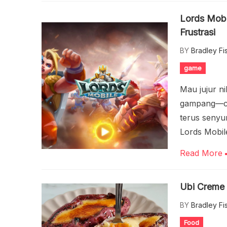
Lords Mobi
Frustrasi
BY
Bradley Fi
game
Mau jujur ni
gampang—cum
terus senyum
Lords Mobile
Read More
Ubi Creme 
BY
Bradley Fi
Food