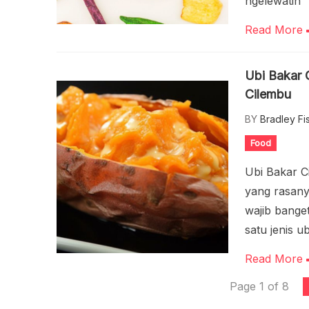
ngelewatin
Read More
Ubi Bakar 
Cilembu
BY
Bradley Fi
Food
Ubi Bakar C
yang rasany
wajib bange
satu jenis u
Read More
Page 1 of 8