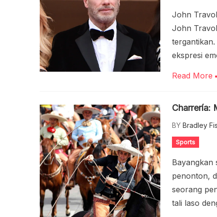
John Travol
John Travol
tergantikan
ekspresi em
Read More
Charrería:
BY
Bradley Fi
Sports
Bayangkan s
penonton, d
seorang pen
tali laso de