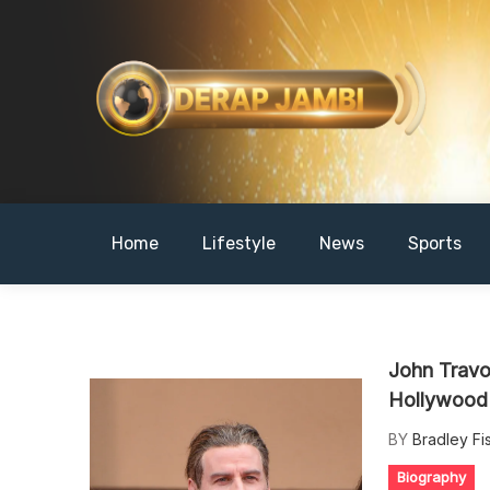
Skip
to
content
DERAPJAMBI
Home
Lifestyle
News
Sports
John Travo
Hollywood
BY
Bradley Fi
Biography