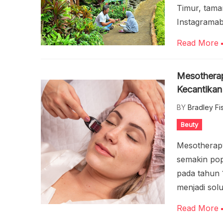
Timur, tama
Instagrama
Read More
Mesotherap
Kecantikan
BY
Bradley Fi
Beuty
Mesotherapy
semakin popu
pada tahun 1
menjadi solu
Read More