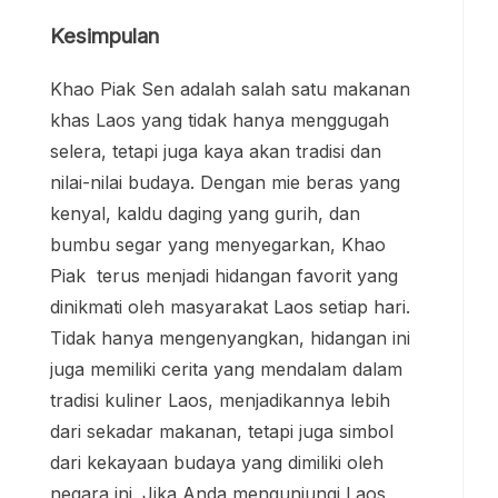
Kesimpulan
Khao Piak Sen adalah salah satu makanan
khas Laos yang tidak hanya menggugah
selera, tetapi juga kaya akan tradisi dan
nilai-nilai budaya. Dengan mie beras yang
kenyal, kaldu daging yang gurih, dan
bumbu segar yang menyegarkan, Khao
Piak terus menjadi hidangan favorit yang
dinikmati oleh masyarakat Laos setiap hari.
Tidak hanya mengenyangkan, hidangan ini
juga memiliki cerita yang mendalam dalam
tradisi kuliner Laos, menjadikannya lebih
dari sekadar makanan, tetapi juga simbol
dari kekayaan budaya yang dimiliki oleh
negara ini. Jika Anda mengunjungi Laos,