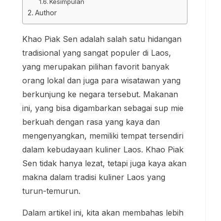
Kesimpulan
Author
Khao Piak Sen adalah salah satu hidangan
tradisional yang sangat populer di Laos,
yang merupakan pilihan favorit banyak
orang lokal dan juga para wisatawan yang
berkunjung ke negara tersebut. Makanan
ini, yang bisa digambarkan sebagai sup mie
berkuah dengan rasa yang kaya dan
mengenyangkan, memiliki tempat tersendiri
dalam kebudayaan kuliner Laos. Khao Piak
Sen tidak hanya lezat, tetapi juga kaya akan
makna dalam tradisi kuliner Laos yang
turun-temurun.
Dalam artikel ini, kita akan membahas lebih