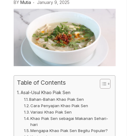
BY
Mutia
January 9, 2025
Table of Contents
Asal-Usul Khao Piak Sen
Bahan-Bahan Khao Piak Sen
Cara Penyajian Khao Piak Sen
Variasi Khao Piak Sen
Khao Piak Sen sebagai Makanan Sehari-
hari
Mengapa Khao Piak Sen Begitu Populer?