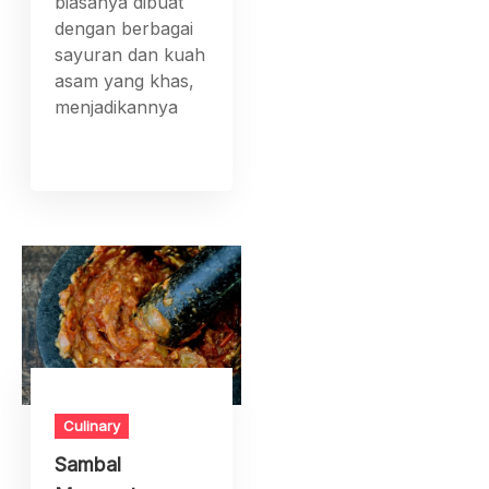
biasanya dibuat
dengan berbagai
sayuran dan kuah
asam yang khas,
menjadikannya
Culinary
Sambal