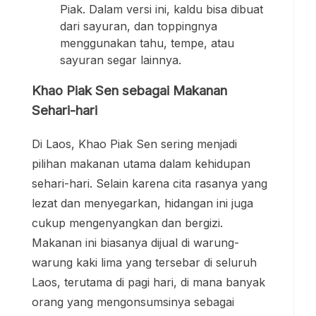
Piak. Dalam versi ini, kaldu bisa dibuat
dari sayuran, dan toppingnya
menggunakan tahu, tempe, atau
sayuran segar lainnya.
Khao Piak Sen sebagai Makanan
Sehari-hari
Di Laos, Khao Piak Sen sering menjadi
pilihan makanan utama dalam kehidupan
sehari-hari. Selain karena cita rasanya yang
lezat dan menyegarkan, hidangan ini juga
cukup mengenyangkan dan bergizi.
Makanan ini biasanya dijual di warung-
warung kaki lima yang tersebar di seluruh
Laos, terutama di pagi hari, di mana banyak
orang yang mengonsumsinya sebagai