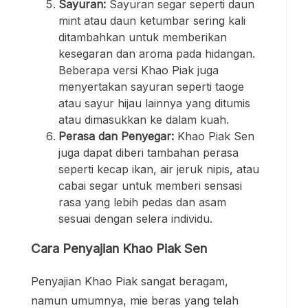
Sayuran:
Sayuran segar seperti daun
mint atau daun ketumbar sering kali
ditambahkan untuk memberikan
kesegaran dan aroma pada hidangan.
Beberapa versi Khao Piak juga
menyertakan sayuran seperti taoge
atau sayur hijau lainnya yang ditumis
atau dimasukkan ke dalam kuah.
Perasa dan Penyegar:
Khao Piak Sen
juga dapat diberi tambahan perasa
seperti kecap ikan, air jeruk nipis, atau
cabai segar untuk memberi sensasi
rasa yang lebih pedas dan asam
sesuai dengan selera individu.
Cara Penyajian Khao Piak Sen
Penyajian Khao Piak sangat beragam,
namun umumnya, mie beras yang telah