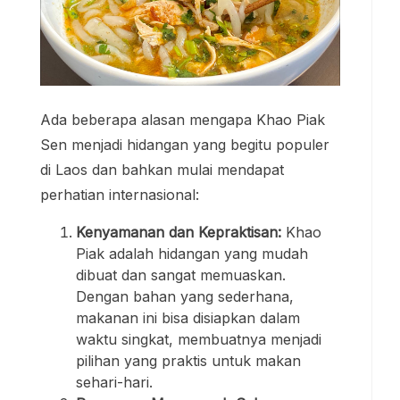
Ada beberapa alasan mengapa Khao Piak
Sen menjadi hidangan yang begitu populer
di Laos dan bahkan mulai mendapat
perhatian internasional:
Kenyamanan dan Kepraktisan:
Khao
Piak adalah hidangan yang mudah
dibuat dan sangat memuaskan.
Dengan bahan yang sederhana,
makanan ini bisa disiapkan dalam
waktu singkat, membuatnya menjadi
pilihan yang praktis untuk makan
sehari-hari.