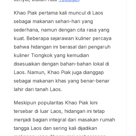
Khao Piak pertama kali muncul di Laos
sebagai makanan sehari-hari yang
sederhana, namun dengan cita rasa yang
kuat. Beberapa sejarawan kuliner percaya
bahwa hidangan ini berasal dari pengaruh
kuliner Tiongkok yang kemudian
disesuaikan dengan bahan-bahan lokal di
Laos. Namun, Khao Piak juga dianggap
sebagai makanan khas yang benar-benar
lahir dari tanah Laos.
Meskipun popularitas Khao Piak kini
tersebar di luar Laos, hidangan ini tetap
menjadi bagian integral dari masakan rumah
tangga Laos dan sering kali dijadikan