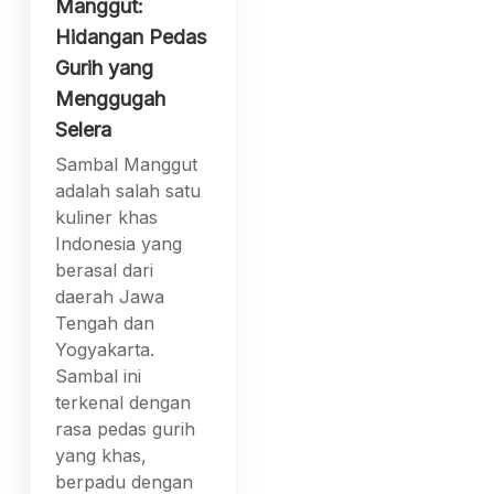
Manggut:
Hidangan Pedas
Gurih yang
Menggugah
Selera
Sambal Manggut
adalah salah satu
kuliner khas
Indonesia yang
berasal dari
daerah Jawa
Tengah dan
Yogyakarta.
Sambal ini
terkenal dengan
rasa pedas gurih
yang khas,
berpadu dengan