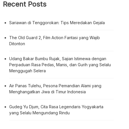
Recent Posts
Sariawan di Tenggorokan: Tips Meredakan Gejala
The Old Guard 2, Film Action Fantasi yang Wajib
Ditonton
Udang Bakar Bumbu Rujak, Sajian Istimewa dengan
Perpaduan Rasa Pedas, Manis, dan Gurih yang Selalu
Menggugah Selera
Air Panas Tulehu, Pesona Pemandian Alami yang
Menghangatkan Jiwa di Timur Indonesia
Gudeg Yu Djum, Cita Rasa Legendaris Yogyakarta
yang Selalu Mengundang Rindu