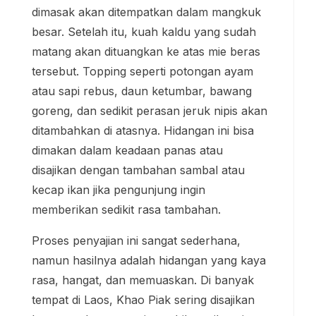
dimasak akan ditempatkan dalam mangkuk
besar. Setelah itu, kuah kaldu yang sudah
matang akan dituangkan ke atas mie beras
tersebut. Topping seperti potongan ayam
atau sapi rebus, daun ketumbar, bawang
goreng, dan sedikit perasan jeruk nipis akan
ditambahkan di atasnya. Hidangan ini bisa
dimakan dalam keadaan panas atau
disajikan dengan tambahan sambal atau
kecap ikan jika pengunjung ingin
memberikan sedikit rasa tambahan.
Proses penyajian ini sangat sederhana,
namun hasilnya adalah hidangan yang kaya
rasa, hangat, dan memuaskan. Di banyak
tempat di Laos, Khao Piak sering disajikan