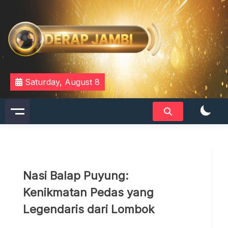
Skip
to
content
DERAPJAMBI
Saturday, August 8
Nasi Balap Puyung:
Kenikmatan Pedas yang
Legendaris dari Lombok