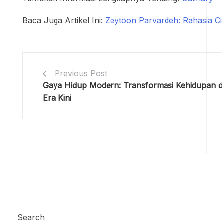
Baca Juga Artikel Ini:
Zeytoon Parvardeh: Rahasia C
Previous Post
Gaya Hidup Modern: Transformasi Kehidupan d
Era Kini
Search