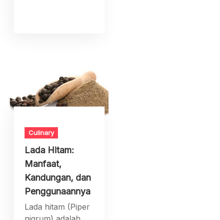
Culinary
Lada Hitam:
Manfaat,
Kandungan, dan
Penggunaannya
Lada hitam (Piper
nigrum) adalah