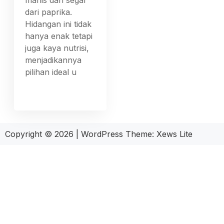
dari paprika.
Hidangan ini tidak
hanya enak tetapi
juga kaya nutrisi,
menjadikannya
pilihan ideal u
Copyright © 2026
|
WordPress Theme:
Xews Lite