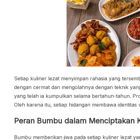
Setiap kuliner lezat menyimpan rahasia yang terse
dengan cermat dan mengolahnya dengan teknik yan
yang telah ia kumpulkan selama bertahun-tahun. Pros
Oleh karena itu, setiap hidangan membawa identitas u
Peran Bumbu dalam Menciptakan Ku
Bumbu memberikan jiwa pada setiap kuliner lezat ya