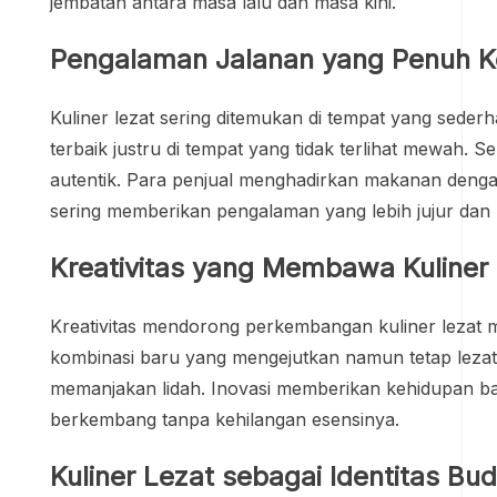
jembatan antara masa lalu dan masa kini.
Pengalaman Jalanan yang Penuh K
Kuliner lezat sering ditemukan di tempat yang seder
terbaik justru di tempat yang tidak terlihat mewah.
autentik. Para penjual menghadirkan makanan dengan 
sering memberikan pengalaman yang lebih jujur dan
Kreativitas yang Membawa Kuliner 
Kreativitas mendorong perkembangan kuliner lezat 
kombinasi baru yang mengejutkan namun tetap lezat
memanjakan lidah. Inovasi memberikan kehidupan bar
berkembang tanpa kehilangan esensinya.
Kuliner Lezat sebagai Identitas 