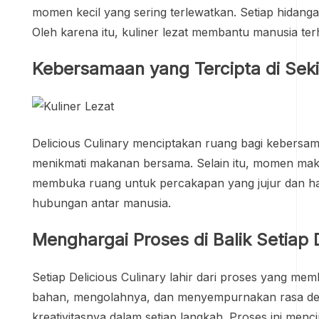
momen kecil yang sering terlewatkan. Setiap hidan
Oleh karena itu, kuliner lezat membantu manusia ter
Kebersamaan yang Tercipta di Sek
Delicious Culinary menciptakan ruang bagi kebersam
menikmati makanan bersama. Selain itu, momen m
membuka ruang untuk percakapan yang jujur dan han
hubungan antar manusia.
Menghargai Proses di Balik Setiap D
Setiap Delicious Culinary lahir dari proses yang 
bahan, mengolahnya, dan menyempurnakan rasa deng
kreativitasnya dalam setiap langkah. Proses ini men