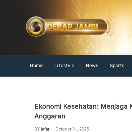
Skip
to
content
DERAPJAMBI
Home
Lifestyle
News
Sports
Ekonomi Kesehatan: Menjaga K
Anggaran
BY
jafar
October 14, 2025