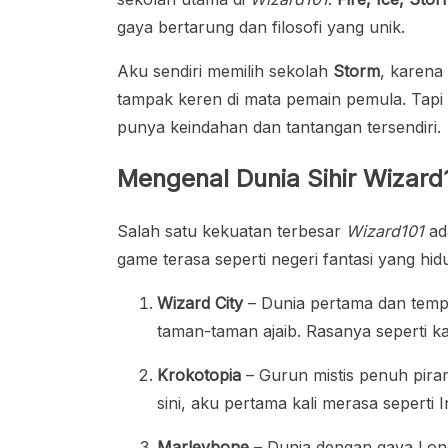
gaya bertarung dan filosofi yang unik.
Aku sendiri memilih sekolah
Storm
, karena
tampak keren di mata pemain pemula. Tapi 
punya keindahan dan tantangan tersendiri.
Mengenal Dunia Sihir Wizard
Salah satu kekuatan terbesar
Wizard101
ad
game terasa seperti negeri fantasi yang hid
Wizard City
– Dunia pertama dan tempat
taman-taman ajaib. Rasanya seperti k
Krokotopia
– Gurun mistis penuh pira
sini, aku pertama kali merasa seperti I
Marleybone
– Dunia dengan gaya Lond