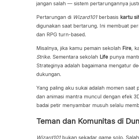
jangan salah — sistem pertarungannya jus
Pertarungan di
Wizard101
berbasis
kartu si
digunakan saat bertarung. Ini membuat per
dan RPG turn-based.
Misalnya, jika kamu pemain sekolah
Fire
, k
Strike
. Sementara sekolah
Life
punya mantr
Strateginya adalah bagaimana mengatur de
dukungan.
Yang paling aku sukai adalah momen saat p
dan animasi mantra muncul dengan efek 3D 
badai petir menyambar musuh selalu membu
Teman dan Komunitas di Duni
Wizard101
bukan sekadar game solo. Salah 