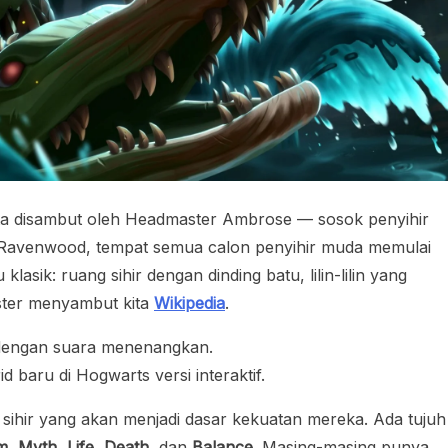
ita disambut oleh Headmaster Ambrose — sosok penyihir
h Ravenwood, tempat semua calon penyihir muda memulai
asik: ruang sihir dengan dinding batu, lilin-lilin yang
ster menyambut kita
Wikipedia
.
 dengan suara menenangkan.
 baru di Hogwarts versi interaktif.
h sihir yang akan menjadi dasar kekuatan mereka. Ada tujuh
rm, Myth, Life, Death
, dan
Balance
. Masing-masing punya