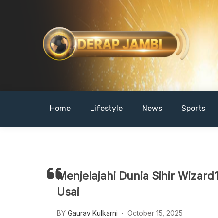
Skip
to
content
DERAPJAMBI
Home
Lifestyle
News
Sports
Menjelajahi Dunia Sihir Wizard
Usai
BY
Gaurav Kulkarni
October 15, 2025