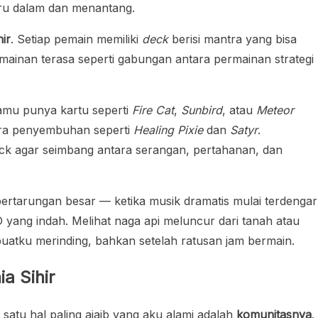
tru dalam dan menantang.
hir
. Setiap pemain memiliki
deck
berisi mantra yang bisa
mainan terasa seperti gabungan antara permainan strategi
amu punya kartu seperti
Fire Cat
,
Sunbird
, atau
Meteor
a penyembuhan seperti
Healing Pixie
dan
Satyr
.
ck agar seimbang antara serangan, pertahanan, dan
ertarungan besar — ketika musik dramatis mulai terdengar
yang indah. Melihat naga api meluncur dari tanah atau
atku merinding, bahkan setelah ratusan jam bermain.
a Sihir
satu hal paling ajaib yang aku alami adalah
komunitasnya
.