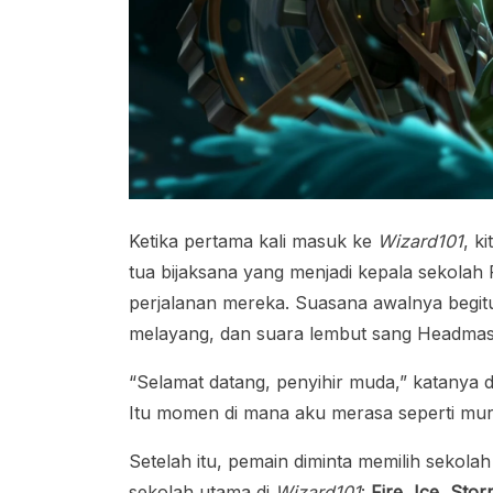
Ketika pertama kali masuk ke
Wizard101
, k
tua bijaksana yang menjadi kepala sekola
perjalanan mereka. Suasana awalnya begitu kl
melayang, dan suara lembut sang Headma
“Selamat datang, penyihir muda,” katanya
Itu momen di mana aku merasa seperti murid
Setelah itu, pemain diminta memilih sekola
sekolah utama di
Wizard101
:
Fire, Ice, Sto