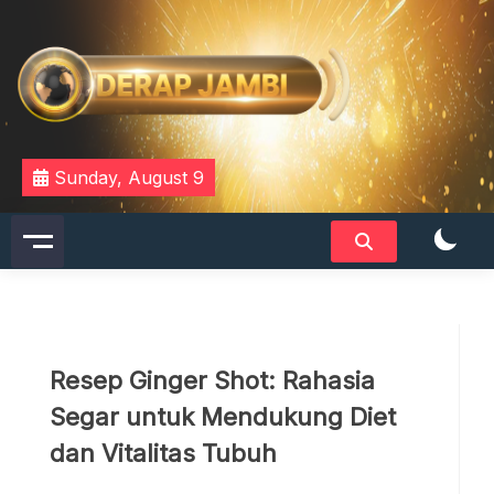
Skip
to
content
DERAPJAMBI
Sunday, August 9
Resep Ginger Shot: Rahasia
Segar untuk Mendukung Diet
dan Vitalitas Tubuh