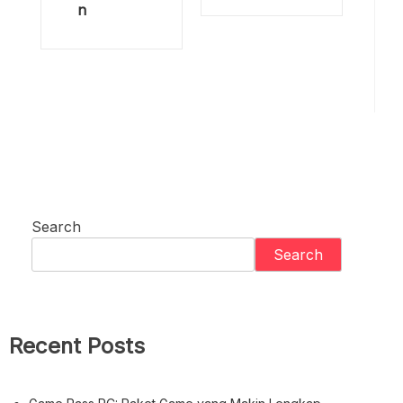
n
Search
Search
Recent Posts