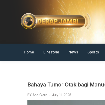
Skip
to
content
DERAPJAMBI
Home
Lifestyle
News
Sports
Bahaya Tumor Otak bagi Manus
BY
Ana Clara
July 11, 2025