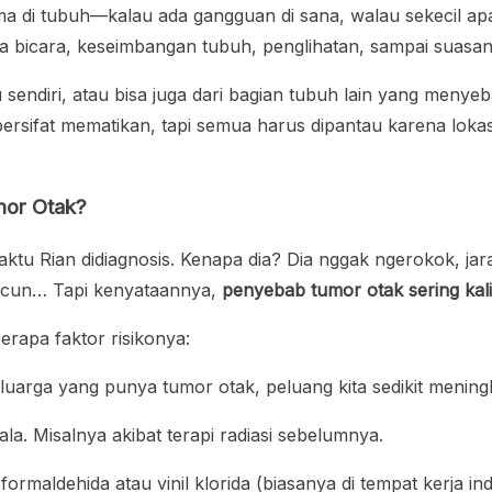
ama di tubuh—kalau ada gangguan di sana, walau sekecil 
ara bicara, keseimbangan tubuh, penglihatan, sampai suasa
u sendiri, atau bisa juga dari bagian tubuh lain yang menyeb
ersifat mematikan, tapi semua harus dipantau karena loka
mor Otak?
aktu Rian didiagnosis. Kenapa dia? Dia nggak ngerokok, ja
eracun… Tapi kenyataannya,
penyebab tumor otak sering kali 
erapa faktor risikonya:
luarga yang punya tumor otak, peluang kita sedikit mening
ala. Misalnya akibat terapi radiasi sebelumnya.
 formaldehida atau vinil klorida (biasanya di tempat kerja ind