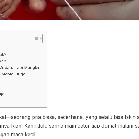
ak?
ikan
 Mudah, Tapi Mungkin
i Mental Juga
api
t—seorang pria biasa, sederhana, yang selalu bisa bikin s
amanya Rian. Kami dulu sering main catur tiap Jumat malam s
ngan masa kecil.