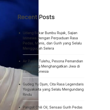
Recent Posts
Udang Bakar Bumbu Rujak, Sajian
Istimewa dengan Perpaduan Rasa
Pedas, Manis, dan Gurih yang Selalu
Menggugah Selera
Air Panas Tulehu, Pesona Pemandian
Alami yang Menghangatkan Jiwa di
Timur Indonesia
Gudeg Yu Djum, Cita Rasa Legendaris
Yogyakarta yang Selalu Mengundang
Rindu
Pangsit Chili Oil, Sensasi Gurih Pedas