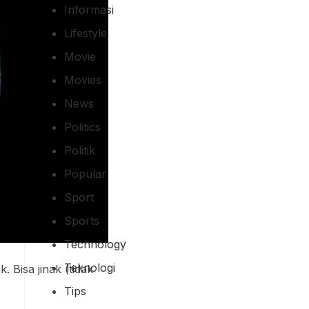
Informasi
Lifestyle
Movie
Movies
News
Politics
Politik
Popular
Sport
Sports
Technology
Teknologi
 Bisa jinak (tidak
Tips