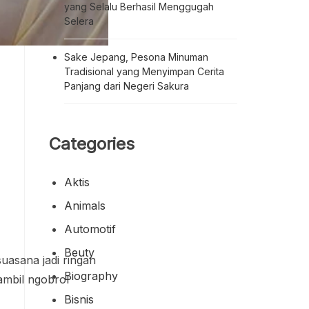
yang Selalu Berhasil Menggugah
Selera
Sake Jepang, Pesona Minuman
Tradisional yang Menyimpan Cerita
Panjang dari Negeri Sakura
Categories
Aktis
Animals
Automotif
Beuty
uasana jadi ringan
Biography
ambil ngobrol
Bisnis