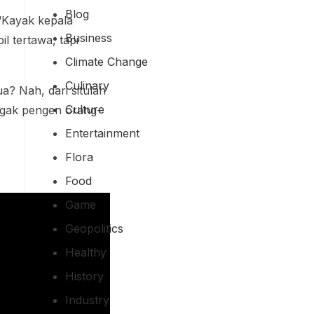
Blog
 “Kayak kepala
Business
il tertawa, tapi
Climate Change
Culinary
a? Nah, dari situlah
Culture
nggak pengen orang-
Entertainment
Flora
Food
Game
Geopolitics
Healthy
History
Industry