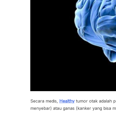
Secara medis,
Healthy
tumor otak adalah pe
menyebar) atau ganas (kanker yang bisa me