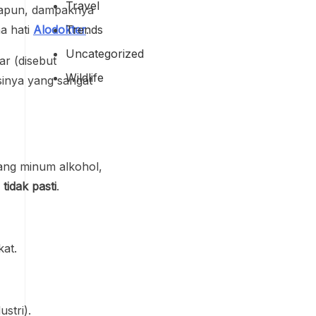
Travel
apapun, dampaknya
Trends
na hati
Alodokter
.
Uncategorized
ar (disebut
Wildlife
sinya yang sangat
rang minum alkohol,
tidak pasti
.
kat.
ustri).