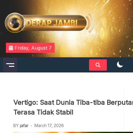
Skip
to
content
DERAPJAMBI
Friday, August 7
Vertigo: Saat Dunia Tiba-tiba Berput
Terasa Tidak Stabil
BY
jafar
March 17, 2026