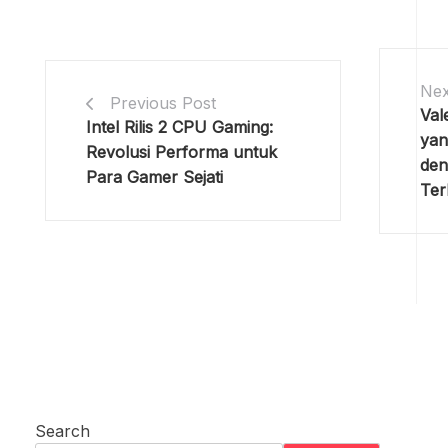
Nex
Previous Post
Val
Intel Rilis 2 CPU Gaming:
yan
Revolusi Performa untuk
den
Para Gamer Sejati
Ter
Search