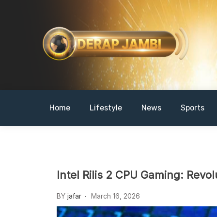
Skip
to
content
DERAPJAMBI
Home
Lifestyle
News
Sports
Intel Rilis 2 CPU Gaming: Revo
BY
jafar
March 16, 2026