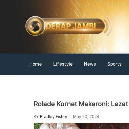
Skip
to
content
DERAPJAMBI
Home
Lifestyle
News
Sports
Rolade Kornet Makaroni: Leza
BY
Bradley Fisher
May 20, 2024