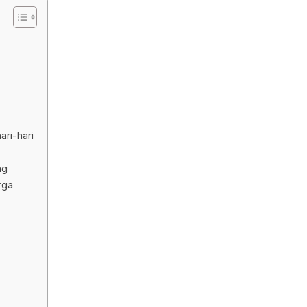
ri-hari
ng
rga