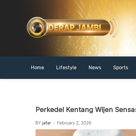
Skip
to
content
DERAPJAMBI
Home
Lifestyle
News
Sports
Perkedel Kentang Wijen Sensa
BY
jafar
February 2, 2026