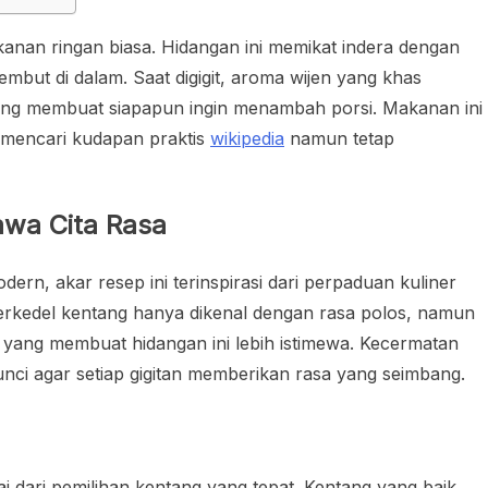
nan ringan biasa. Hidangan ini memikat indera dengan
embut di dalam. Saat digigit, aroma wijen yang khas
ng membuat siapapun ingin menambah porsi. Makanan ini
ng mencari kudapan praktis
wikipedia
namun tetap
awa Cita Rasa
ern, akar resep ini terinspirasi dari perpaduan kuliner
 perkedel kentang hanya dikenal dengan rasa polos, namun
 yang membuat hidangan ini lebih istimewa. Kecermatan
unci agar setiap gigitan memberikan rasa yang seimbang.
i dari pemilihan kentang yang tepat. Kentang yang baik