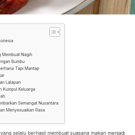
donesia
g Membuat Nagih
dengan Bumbu
erhana Tapi Mantap
gar
an Lalapan
n Kumpul Keluarga
mah
ambarkan Semangat Nusantara
dan Menyesuaikan Rasa
 yang selalu berhasil membuat suasana makan menjadi