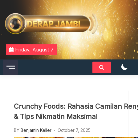
Skip
to
content
DERAPJAMBI
Friday, August 7
Crunchy Foods: Rahasia Camilan Reny
& Tips Nikmatin Maksimal
BY
Benjamin Keller
October 7, 2025