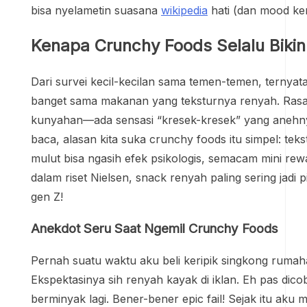
bisa nyelametin suasana
wikipedia
hati (dan mood ker
Kenapa Crunchy Foods Selalu Bikin
Dari survei kecil-kecilan sama temen-temen, ternyat
banget sama makanan yang teksturnya renyah. Rasany
kunyahan—ada sensasi “kresek-kresek” yang anehny
baca, alasan kita suka crunchy foods itu simpel: tek
mulut bisa ngasih efek psikologis, semacam mini rew
dalam riset Nielsen, snack renyah paling sering jadi 
gen Z!
Anekdot Seru Saat Ngemil Crunchy Foods
Pernah suatu waktu aku beli keripik singkong rumaha
Ekspektasinya sih renyah kayak di iklan. Eh pas dico
berminyak lagi. Bener-bener epic fail! Sejak itu aku mak