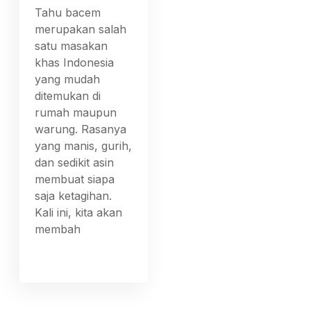
Tahu bacem
merupakan salah
satu masakan
khas Indonesia
yang mudah
ditemukan di
rumah maupun
warung. Rasanya
yang manis, gurih,
dan sedikit asin
membuat siapa
saja ketagihan.
Kali ini, kita akan
membah