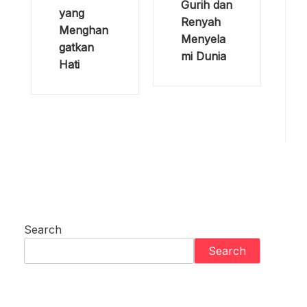
Gurih dan
yang
Renyah
Menghan
Menyela
gatkan
mi Dunia
Hati
Search
Search