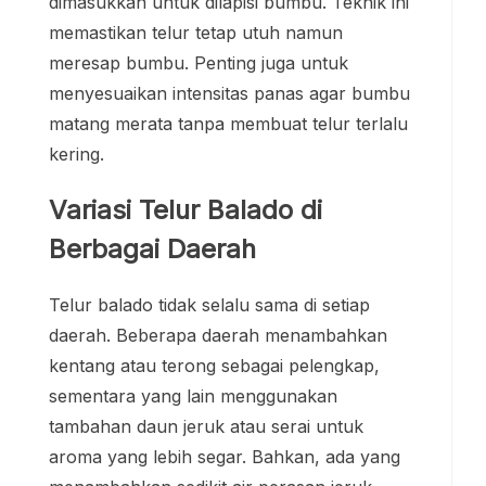
dimasukkan untuk dilapisi bumbu. Teknik ini
memastikan telur tetap utuh namun
meresap bumbu. Penting juga untuk
menyesuaikan intensitas panas agar bumbu
matang merata tanpa membuat telur terlalu
kering.
Variasi Telur Balado di
Berbagai Daerah
Telur balado tidak selalu sama di setiap
daerah. Beberapa daerah menambahkan
kentang atau terong sebagai pelengkap,
sementara yang lain menggunakan
tambahan daun jeruk atau serai untuk
aroma yang lebih segar. Bahkan, ada yang