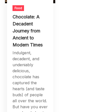
Food
Chocolate: A
Decadent
Journey from
Ancient to
Modern Times
Indulgent,
decadent, and
undeniably
delicious,
chocolate has
captured the
hearts (and taste
buds) of people
all over the world.
But have you ever