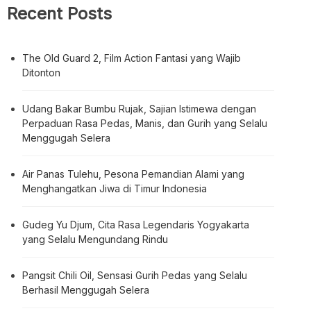
Recent Posts
The Old Guard 2, Film Action Fantasi yang Wajib
Ditonton
Udang Bakar Bumbu Rujak, Sajian Istimewa dengan
Perpaduan Rasa Pedas, Manis, dan Gurih yang Selalu
Menggugah Selera
Air Panas Tulehu, Pesona Pemandian Alami yang
Menghangatkan Jiwa di Timur Indonesia
Gudeg Yu Djum, Cita Rasa Legendaris Yogyakarta
yang Selalu Mengundang Rindu
Pangsit Chili Oil, Sensasi Gurih Pedas yang Selalu
Berhasil Menggugah Selera