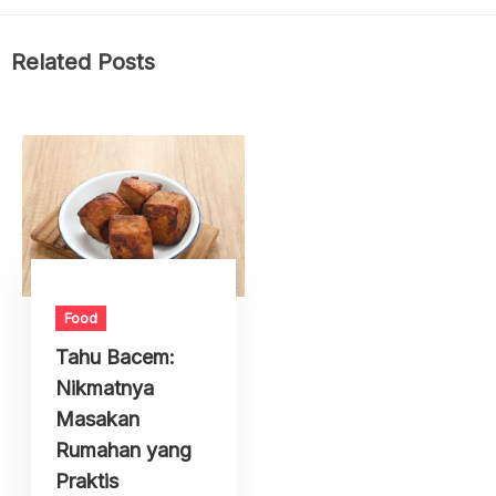
Related Posts
Food
Tahu Bacem:
Nikmatnya
Masakan
Rumahan yang
Praktis