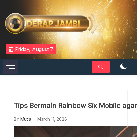
Skip
to
content
DERAPJAMBI
Friday, August 7
Tips Bermain Rainbow Six Mobile aga
BY
Mutia
March 11, 2026