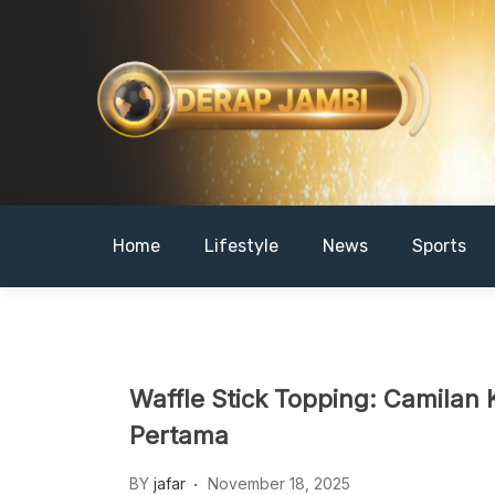
Skip
to
content
DERAPJAMBI
Home
Lifestyle
News
Sports
Waffle Stick Topping: Camilan K
Pertama
BY
jafar
November 18, 2025