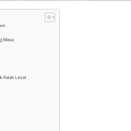
ern
ng Masa
ak Kalah Lezat