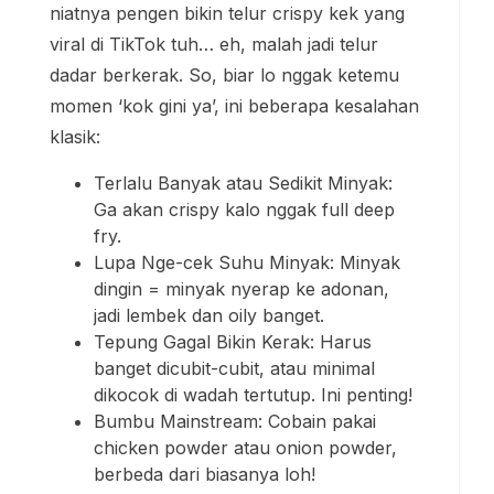
niatnya pengen bikin telur crispy kek yang
viral di TikTok tuh… eh, malah jadi telur
dadar berkerak. So, biar lo nggak ketemu
momen ‘kok gini ya’, ini beberapa kesalahan
klasik:
Terlalu Banyak atau Sedikit Minyak:
Ga akan crispy kalo nggak full deep
fry.
Lupa Nge-cek Suhu Minyak: Minyak
dingin = minyak nyerap ke adonan,
jadi lembek dan oily banget.
Tepung Gagal Bikin Kerak: Harus
banget dicubit-cubit, atau minimal
dikocok di wadah tertutup. Ini penting!
Bumbu Mainstream: Cobain pakai
chicken powder atau onion powder,
berbeda dari biasanya loh!