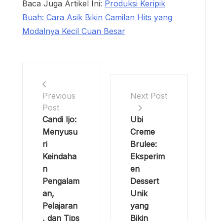
Baca Juga Artikel Ini:
Produksi Keripik
Buah: Cara Asik Bikin Camilan Hits yang
Modalnya Kecil Cuan Besar
Previous
Next Post
Post
Candi Ijo:
Ubi
Menyusu
Creme
ri
Brulee:
Keindaha
Eksperim
n
en
Pengalam
Dessert
an,
Unik
Pelajaran
yang
, dan Tips
Bikin