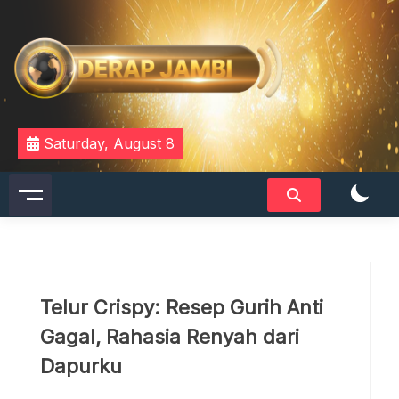
Skip
to
content
DERAPJAMBI
Saturday, August 8
Telur Crispy: Resep Gurih Anti
Gagal, Rahasia Renyah dari
Dapurku