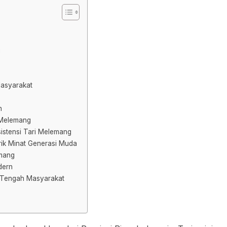
g
asyarakat
n
 Melemang
istensi Tari Melemang
ik Minat Generasi Muda
emang
dern
 Tengah Masyarakat