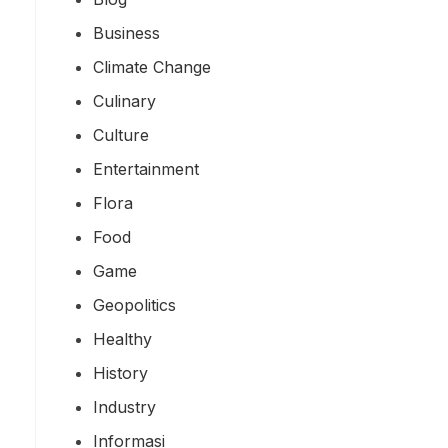
Business
Climate Change
Culinary
Culture
Entertainment
Flora
Food
Game
Geopolitics
Healthy
History
Industry
Informasi