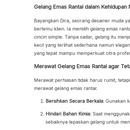
Gelang Emas Rantai dalam Kehidupan 
Bayangkan Dira, seorang desainer muda yan
bertemu klien. Ia memilih gelang emas ranta
cincin simple. Tanpa sadar, gelang itu menja
kecil yang terlihat sederhana namun elegan.
yang tepat mampu memperkuat citra profesio
Merawat Gelang Emas Rantai agar Tet
Merawat perhiasan tidak harus rumit, tetap
merawat gelang emas rantai:
Bersihkan Secara Berkala
: Gunakan k
Hindari Bahan Kimia
: Saat menggunak
sebaiknya lepaskan gelang untuk men