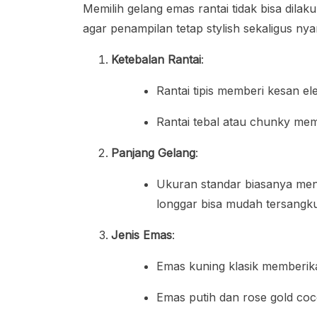
Memilih gelang emas rantai tidak bisa dil
agar penampilan tetap stylish sekaligus ny
Ketebalan Rantai
:
Rantai tipis memberi kesan ele
Rantai tebal atau chunky mem
Panjang Gelang
:
Ukuran standar biasanya meng
longgar bisa mudah tersangku
Jenis Emas
:
Emas kuning klasik memberika
Emas putih dan rose gold coc