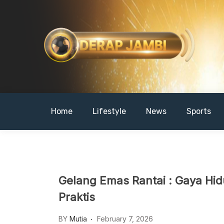
Skip
to
content
DERAPJAMBI
Home
Lifestyle
News
Sports
Gelang Emas Rantai : Gaya Hi
Praktis
BY
Mutia
February 7, 2026