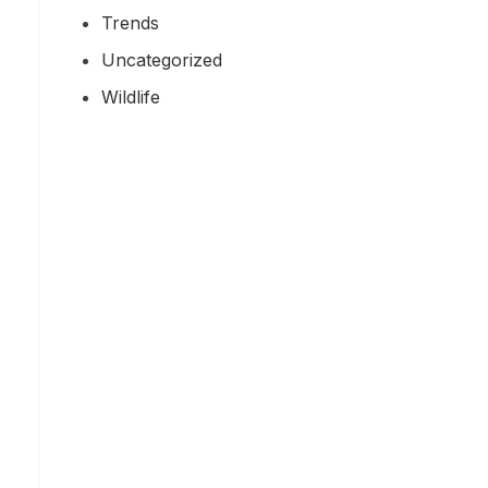
Trends
Uncategorized
Wildlife