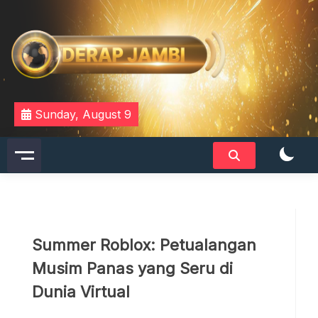
Skip
to
content
DERAPJAMBI
Sunday, August 9
Summer Roblox: Petualangan
Musim Panas yang Seru di
Dunia Virtual