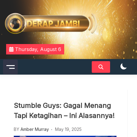
Skip
to
content
DERAPJAMBI
Thursday, August 6
Stumble Guys: Gagal Menang
Tapi Ketagihan – Ini Alasannya!
BY
Amber Murray
May 19, 2025