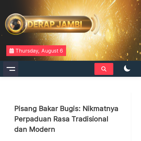
Skip
to
content
DERAPJAMBI
Thursday, August 6
Pisang Bakar Bugis: Nikmatnya
Perpaduan Rasa Tradisional
dan Modern