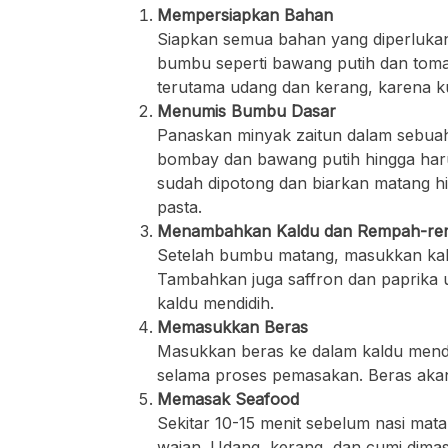
Mempersiapkan Bahan
Siapkan semua bahan yang diperlukan,
bumbu seperti bawang putih dan tomat
terutama udang dan kerang, karena ku
Menumis Bumbu Dasar
Panaskan minyak zaitun dalam sebuah 
bombay dan bawang putih hingga har
sudah dipotong dan biarkan matang h
pasta.
Menambahkan Kaldu dan Rempah-r
Setelah bumbu matang, masukkan kald
Tambahkan juga saffron dan paprika 
kaldu mendidih.
Memasukkan Beras
Masukkan beras ke dalam kaldu mendid
selama proses pemasakan. Beras aka
Memasak Seafood
Sekitar 10-15 menit sebelum nasi mat
wajan. Udang, kerang, dan cumi dima