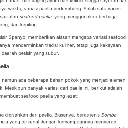
ai bahan, dari daging ayam dan kelinci hingga sayuran dan
a waktu, variasi paella berkembang. Salah satu variasi
scos
atau
seafood paella
, yang menggunakan berbagai
ang, dan kepiting.
sisir Spanyol memberikan alasan mengapa variasi seafood
hanya mencerminkan tradisi kuliner, tetapi juga kekayaan
i daerah pesisir yang subur.
ella
, namun ada beberapa bahan pokok yang menjadi elemen
. Meskipun banyak variasi dari paella ini, berikut adalah
embuat seafood paella yang lezat:
a dipisahkan dari paella. Biasanya, beras jenis
Bomba
alencia yang terkenal dengan kemampuannya menyerap