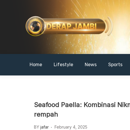
Skip
to
content
DERAPJAMBI
Home
Lifestyle
News
Sports
Seafood Paella: Kombinasi Nik
rempah
BY
jafar
February 4, 2025