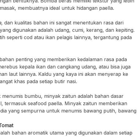
angan bentuknya. Bomba beras memiliki tekstur yang lebih
imasak, membuatnya ideal untuk hidangan paella.
a
, dan kualitas bahan ini sangat menentukan rasa dari
yang digunakan adalah udang, cumi, kerang, dan kepiting.
ih seperti cod atau ikan pelagis lainnya, tergantung pada
h bahan penting yang memberikan kedalaman rasa pada
 merebus kepala ikan dan cangkang udang, atau bisa juga
n laut lainnya. Kaldu yang kaya ini akan menyerap ke
ngat khas pada setiap butir nasi.
k menumis bumbu, minyak zaitun adalah bahan dasar
l, termasuk seafood paella. Minyak zaitun memberikan
media yang sempurna untuk menumis bawang putih, bawang
Tomat
lah bahan aromatik utama yang digunakan dalam setiap