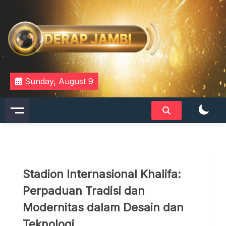
Skip
to
content
DERAPJAMBI
Sunday, August 9
Stadion Internasional Khalifa:
Perpaduan Tradisi dan
Modernitas dalam Desain dan
Teknologi