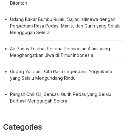
Ditonton
Udang Bakar Bumbu Rujak, Sajian Istimewa dengan
Perpaduan Rasa Pedas, Manis, dan Gurih yang Selalu
Menggugah Selera
Air Panas Tulehu, Pesona Pemandian Alami yang
Menghangatkan Jiwa di Timur Indonesia
Gudeg Yu Djum, Cita Rasa Legendaris Yogyakarta
yang Selalu Mengundang Rindu
Pangsit Chili Oil, Sensasi Gurih Pedas yang Selalu
Berhasil Menggugah Selera
Categories