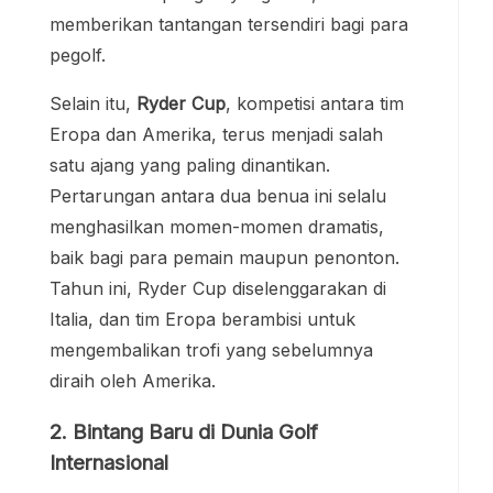
memberikan tantangan tersendiri bagi para
pegolf.
Selain itu,
Ryder Cup
, kompetisi antara tim
Eropa dan Amerika, terus menjadi salah
satu ajang yang paling dinantikan.
Pertarungan antara dua benua ini selalu
menghasilkan momen-momen dramatis,
baik bagi para pemain maupun penonton.
Tahun ini, Ryder Cup diselenggarakan di
Italia, dan tim Eropa berambisi untuk
mengembalikan trofi yang sebelumnya
diraih oleh Amerika.
2.
Bintang Baru di Dunia Golf
Internasional