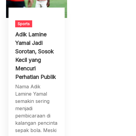
Sports
Adik Lamine
Yamal Jadi
Sorotan, Sosok
Kecil yang
Mencuri
Perhatian Publik
Nama Adik
Lamine Yamal
semakin sering
menjadi
pembicaraan di
kalangan pencinta
sepak bola. Meski