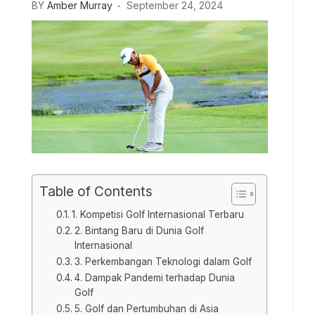
BY
Amber Murray
September 24, 2024
Table of Contents
1. Kompetisi Golf Internasional Terbaru
2. Bintang Baru di Dunia Golf
Internasional
3. Perkembangan Teknologi dalam Golf
4. Dampak Pandemi terhadap Dunia
Golf
5. Golf dan Pertumbuhan di Asia