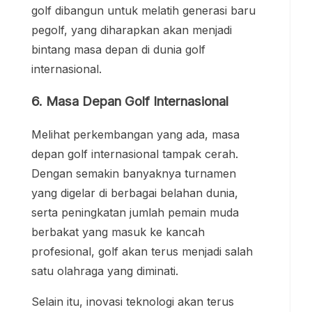
golf dibangun untuk melatih generasi baru
pegolf, yang diharapkan akan menjadi
bintang masa depan di dunia golf
internasional.
6.
Masa Depan Golf Internasional
Melihat perkembangan yang ada, masa
depan golf internasional tampak cerah.
Dengan semakin banyaknya turnamen
yang digelar di berbagai belahan dunia,
serta peningkatan jumlah pemain muda
berbakat yang masuk ke kancah
profesional, golf akan terus menjadi salah
satu olahraga yang diminati.
Selain itu, inovasi teknologi akan terus