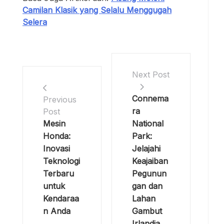
Camilan Klasik yang Selalu Menggugah
Selera
Next Post
Connema
Previous
ra
Post
Mesin
National
Honda:
Park:
Inovasi
Jelajahi
Teknologi
Keajaiban
Terbaru
Pegunun
untuk
gan dan
Kendaraa
Lahan
n Anda
Gambut
Irlandia