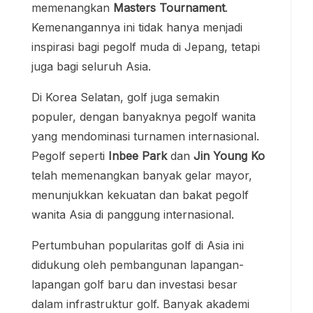
memenangkan
Masters Tournament
.
Kemenangannya ini tidak hanya menjadi
inspirasi bagi pegolf muda di Jepang, tetapi
juga bagi seluruh Asia.
Di Korea Selatan, golf juga semakin
populer, dengan banyaknya pegolf wanita
yang mendominasi turnamen internasional.
Pegolf seperti
Inbee Park
dan
Jin Young Ko
telah memenangkan banyak gelar mayor,
menunjukkan kekuatan dan bakat pegolf
wanita Asia di panggung internasional.
Pertumbuhan popularitas golf di Asia ini
didukung oleh pembangunan lapangan-
lapangan golf baru dan investasi besar
dalam infrastruktur golf. Banyak akademi