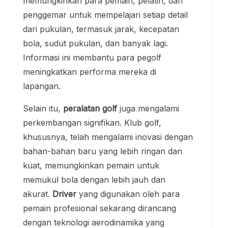
memungkinkan para pemain, pelatih, dan
penggemar untuk mempelajari setiap detail
dari pukulan, termasuk jarak, kecepatan
bola, sudut pukulan, dan banyak lagi.
Informasi ini membantu para pegolf
meningkatkan performa mereka di
lapangan.
Selain itu,
peralatan golf
juga mengalami
perkembangan signifikan. Klub golf,
khususnya, telah mengalami inovasi dengan
bahan-bahan baru yang lebih ringan dan
kuat, memungkinkan pemain untuk
memukul bola dengan lebih jauh dan
akurat.
Driver
yang digunakan oleh para
pemain profesional sekarang dirancang
dengan teknologi aerodinamika yang