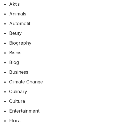
Aktis
Animals
Automotif
Beuty
Biography
Bisnis
Blog
Business
Climate Change
Culinary
Culture
Entertainment
Flora