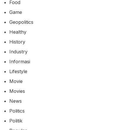
Food
Game
Geopolitics
Healthy
History
Industry
Informasi
Lifestyle
Movie
Movies
News
Politics
Politik