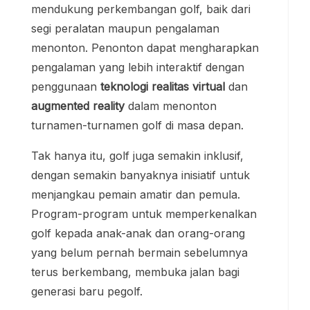
mendukung perkembangan golf, baik dari
segi peralatan maupun pengalaman
menonton. Penonton dapat mengharapkan
pengalaman yang lebih interaktif dengan
penggunaan
teknologi realitas virtual
dan
augmented reality
dalam menonton
turnamen-turnamen golf di masa depan.
Tak hanya itu, golf juga semakin inklusif,
dengan semakin banyaknya inisiatif untuk
menjangkau pemain amatir dan pemula.
Program-program untuk memperkenalkan
golf kepada anak-anak dan orang-orang
yang belum pernah bermain sebelumnya
terus berkembang, membuka jalan bagi
generasi baru pegolf.