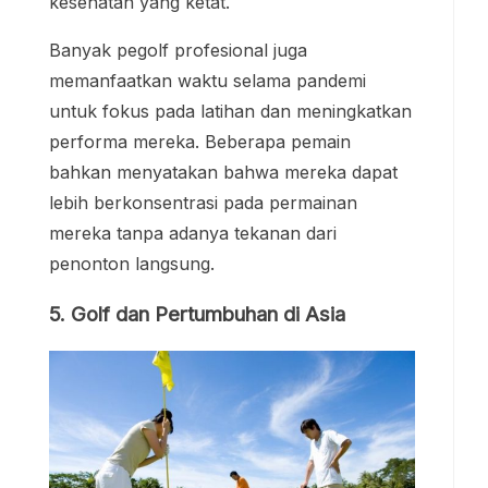
kesehatan yang ketat.
Banyak pegolf profesional juga
memanfaatkan waktu selama pandemi
untuk fokus pada latihan dan meningkatkan
performa mereka. Beberapa pemain
bahkan menyatakan bahwa mereka dapat
lebih berkonsentrasi pada permainan
mereka tanpa adanya tekanan dari
penonton langsung.
5.
Golf dan Pertumbuhan di Asia