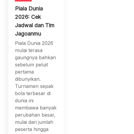
Piala Dunia
2026: Cek
Jadwal dan Tim
Jagoanmu
Piala Dunia 2026
mulai terasa
gaungnya bahkan
sebelum peluit
pertama
dibunyikan.
Turnamen sepak
bola terbesar di
dunia ini
membawa banyak
perubahan besar,
mulai dari jumlah
peserta hingga