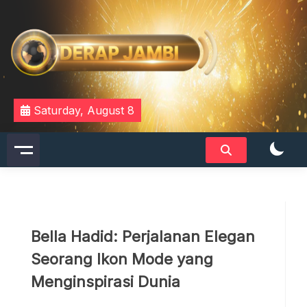
Skip
to
content
DERAPJAMBI
Saturday, August 8
Bella Hadid: Perjalanan Elegan
Seorang Ikon Mode yang
Menginspirasi Dunia