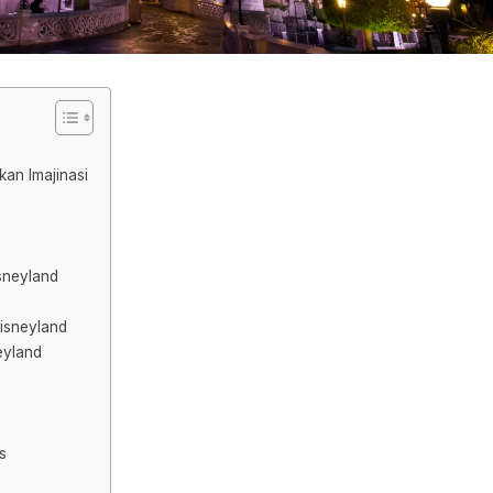
an Imajinasi
sneyland
isneyland
eyland
s