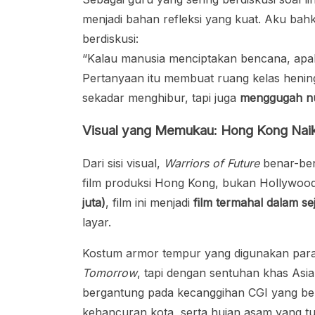
menjadi bahan refleksi yang kuat. Aku bah
berdiskusi:
“Kalau manusia menciptakan bencana, apak
Pertanyaan itu membuat ruang kelas hening 
sekadar menghibur, tapi juga
menggugah n
Visual yang Memukau: Hong Kong Naik
Dari sisi visual,
Warriors of Future
benar-ben
film produksi Hong Kong, bukan Hollywood
juta)
, film ini menjadi
film termahal dalam s
layar.
Kostum armor tempur yang digunakan para
Tomorrow
, tapi dengan sentuhan khas Asia: 
bergantung pada kecanggihan CGI yang be
kehancuran kota, serta hujan asam yang tu