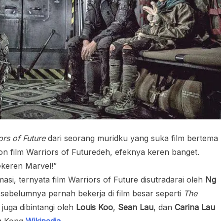
ors of Future
dari seorang muridku yang suka film bertema
nton film Warriors of Futuredeh, efeknya keren banget.
ekeren Marvel!”
si, ternyata film Warriors of Future disutradarai oleh
Ng
 sebelumnya pernah bekerja di film besar seperti
The
ni juga dibintangi oleh
Louis Koo
,
Sean Lau
, dan
Carina Lau