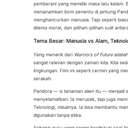
pemberani yang memiliki masa lalu kelam. 
menanamkan bom penentu di jantung Pandor
menghancurkan manusia. Tapi seperti biasa
dilema moral, dan pilihan-pilihan sulit an
Tema Besar: Manusia vs Alam, Teknol
Yang menarik dari
Warriors of Future
adalah
sangat relevan dengan zaman kita. Kita sed
lingkungan. Film ini seperti cermin yang 
serakah.
Pandora — si tanaman alien itu — menjadi si
menyelamatkan. Ia merusak, tapi juga memu
Teknologi, misalnya. Ia bisa membantu man
digunakan tanpa etika.
Sebagai guru yang sering berdiskusi soal li