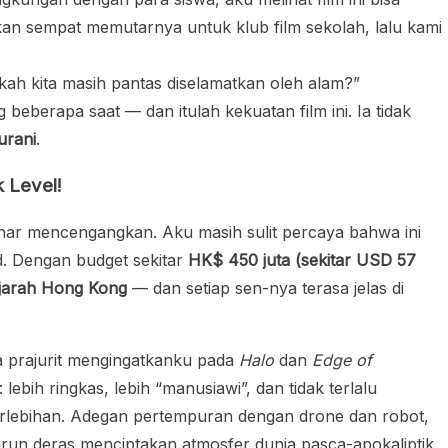
kan sempat memutarnya untuk klub film sekolah, lalu kami
ah kita masih pantas diselamatkan oleh alam?”
beberapa saat — dan itulah kekuatan film ini. Ia tidak
urani
.
 Level!
ar mencengangkan. Aku masih sulit percaya bahwa ini
. Dengan budget sekitar
HK$ 450 juta (sekitar USD 57
ejarah Hong Kong
— dan setiap sen-nya terasa jelas di
 prajurit mengingatkanku pada
Halo
dan
Edge of
lebih ringkas, lebih “manusiawi”, dan tidak terlalu
rlebihan. Adegan pertempuran dengan drone dan robot,
run deras menciptakan atmosfer dunia pasca-apokaliptik