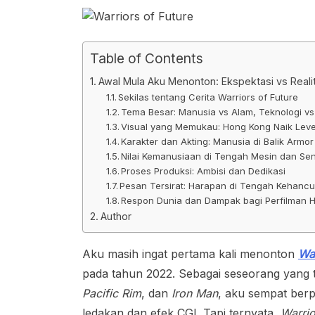
Table of Contents
Awal Mula Aku Menonton: Ekspektasi vs Reali
Sekilas tentang Cerita Warriors of Future
Tema Besar: Manusia vs Alam, Teknologi v
Visual yang Memukau: Hong Kong Naik Leve
Karakter dan Akting: Manusia di Balik Armor
Nilai Kemanusiaan di Tengah Mesin dan Sen
Proses Produksi: Ambisi dan Dedikasi
Pesan Tersirat: Harapan di Tengah Kehanc
Respon Dunia dan Dampak bagi Perfilman 
Author
Aku masih ingat pertama kali menonton
War
pada tahun 2022. Sebagai seseorang yang
Pacific Rim
, dan
Iron Man
, aku sempat berp
ledakan dan efek CGI. Tapi ternyata,
Warrio