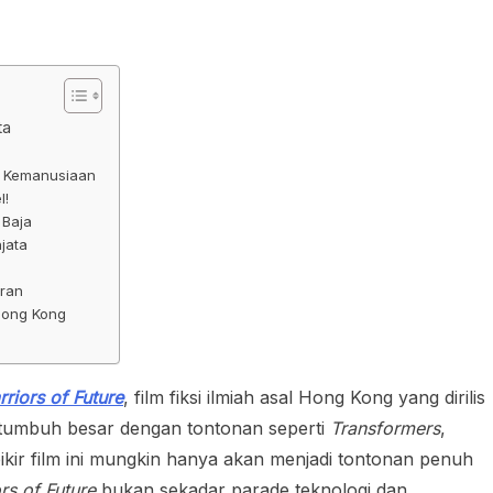
ta
s Kemanusiaan
l!
 Baja
jata
uran
Hong Kong
riors of Future
, film fiksi ilmiah asal Hong Kong yang dirilis
 tumbuh besar dengan tontonan seperti
Transformers
,
ikir film ini mungkin hanya akan menjadi tontonan penuh
rs of Future
bukan sekadar parade teknologi dan