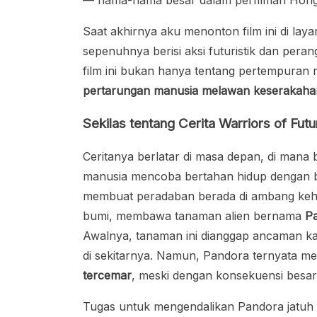
— nama-nama besar dalam perfilman Hon
Saat akhirnya aku menonton film ini di lay
sepenuhnya berisi aksi futuristik dan perang
film ini bukan hanya tentang pertempuran 
pertarungan manusia melawan keserakahan
Sekilas tentang Cerita Warriors of Futu
Ceritanya berlatar di masa depan, di mana 
manusia mencoba bertahan hidup dengan ban
membuat peradaban berada di ambang keha
bumi, membawa tanaman alien bernama
P
Awalnya, tanaman ini dianggap ancaman 
di sekitarnya. Namun, Pandora ternyata m
tercemar
, meski dengan konsekuensi besar:
Tugas untuk mengendalikan Pandora jatuh