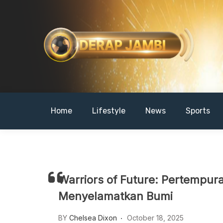
Skip
to
content
DERAPJAMBI
Home
Lifestyle
News
Sports
Warriors of Future: Pertempur
Menyelamatkan Bumi
BY
Chelsea Dixon
October 18, 2025