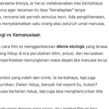
Bersama timnya, ia harus melaksanakan misi berbahaya:
a agar tanaman itu bisa “beradaptasi” tanpa
, rencana tak pernah semulus teori. Ada pengkhianatan,
tara menyelamatkan satu orang atau seluruh umat manusia.
ogi vs Kemanusiaan
 cara film ini menggambarkan
dilema ekologis
yang terasa
ang hidup di era perubahan iklim, polusi, dan kerusakan
memperlihatkan kemungkinan masa depan jika manusia terus
mbol yang indah dan ironis. Ia berbahaya, tapi juga
rnikan. Dalam hidup, banyak hal seperti itu, bukan?
usia bertahan hidup, tapi juga bisa menghancurkan bila
ngkungan dengan para siswa, aku melihat film ini bisa