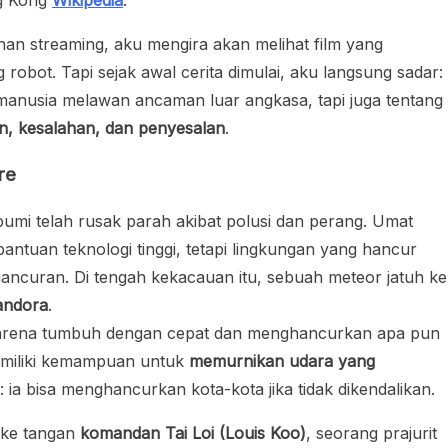
g Kong
Wikipedia
.
anan streaming, aku mengira akan melihat film yang
 robot. Tapi sejak awal cerita dimulai, aku langsung sadar:
manusia melawan ancaman luar angkasa, tapi juga tentang
, kesalahan, dan penyesalan
.
re
bumi telah rusak parah akibat polusi dan perang. Umat
tuan teknologi tinggi, tetapi lingkungan yang hancur
ncuran. Di tengah kekacauan itu, sebuah meteor jatuh ke
andora
.
karena tumbuh dengan cepat dan menghancurkan apa pun
emiliki kemampuan untuk
memurnikan udara yang
 ia bisa menghancurkan kota-kota jika tidak dikendalikan.
 ke tangan
komandan Tai Loi (Louis Koo)
, seorang prajurit