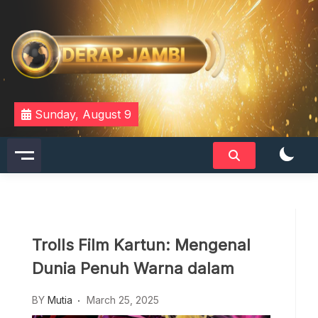
Skip
to
content
DERAPJAMBI
Sunday, August 9
Trolls Film Kartun: Mengenal
Dunia Penuh Warna dalam
BY
Mutia
March 25, 2025