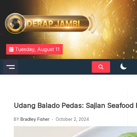
Skip
to
content
DERAPJAMBI
Tuesday, August 11
Udang Balado Pedas: Sajian Seafood
BY
Bradley Fisher
October 2, 2024