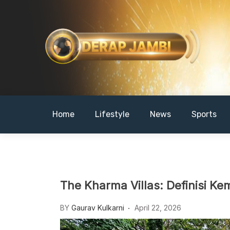
Skip
to
content
DERAPJAMBI
Home
Lifestyle
News
Sports
The Kharma Villas: Definisi K
BY
Gaurav Kulkarni
April 22, 2026