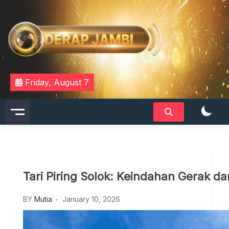
Skip
to
content
DERAPJAMBI
Friday, August 7
Tari Piring Solok: Keindahan Gerak d
BY
Mutia
January 10, 2026