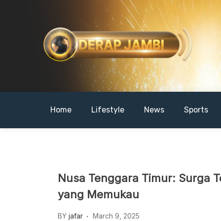
Skip
to
content
DERAPJAMBI
Home
Lifestyle
News
Sports
Nusa Tenggara Timur: Surga 
yang Memukau
BY
jafar
March 9, 2025