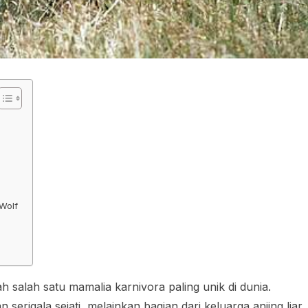
Wolf
ah salah satu mamalia karnivora paling unik di dunia.
 serigala sejati, melainkan bagian dari keluarga anjing liar.