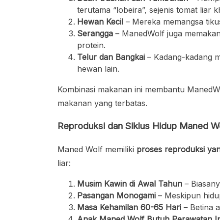
terutama “lobeira”, sejenis tomat liar k
Hewan Kecil
– Mereka memangsa tikus, 
Serangga
– ManedWolf juga memakan 
protein.
Telur dan Bangkai
– Kadang-kadang me
hewan lain.
Kombinasi makanan ini membantu ManedWol
makanan yang terbatas.
Reproduksi dan Siklus Hidup Maned W
Maned Wolf memiliki
proses reproduksi ya
liar:
Musim Kawin di Awal Tahun
– Biasanya
Pasangan Monogami
– Meskipun hidup
Masa Kehamilan 60-65 Hari
– Betina a
Anak Maned Wolf Butuh Perawatan In