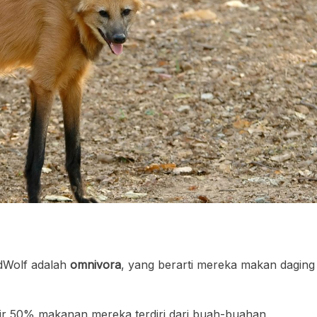
dWolf adalah
omnivora
, yang berarti mereka makan daging
r 50% makanan mereka terdiri dari buah-buahan,