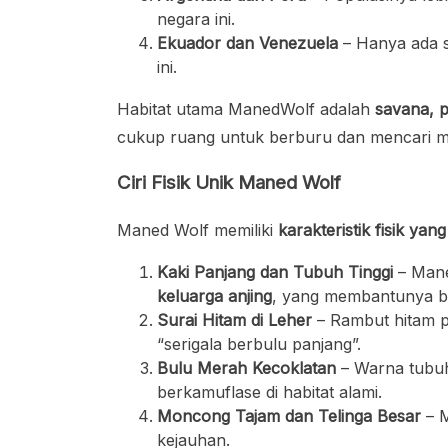
negara ini.
Ekuador dan Venezuela
– Hanya ada s
ini.
Habitat utama ManedWolf adalah
savana, 
cukup ruang untuk berburu dan mencari 
Ciri Fisik Unik Maned Wolf
Maned Wolf memiliki
karakteristik fisik yan
Kaki Panjang dan Tubuh Tinggi
– Mane
keluarga anjing
, yang membantunya be
Surai Hitam di Leher
– Rambut hitam pa
“serigala berbulu panjang”.
Bulu Merah Kecoklatan
– Warna tubu
berkamuflase di habitat alami.
Moncong Tajam dan Telinga Besar
– M
kejauhan.