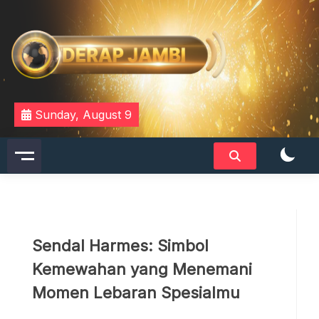
Skip
to
content
DERAPJAMBI
Sunday, August 9
Sendal Harmes: Simbol
Kemewahan yang Menemani
Momen Lebaran Spesialmu