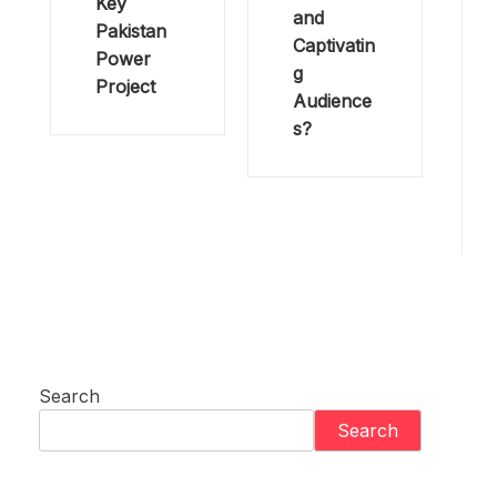
Key
and
Pakistan
Captivatin
Power
g
Project
Audience
s?
Search
Search