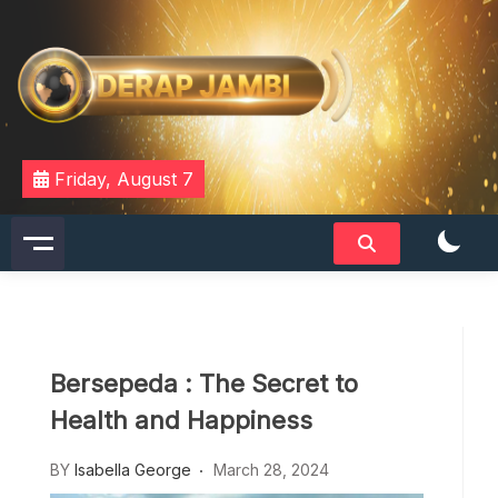
Skip
to
content
DERAPJAMBI
Friday, August 7
Bersepeda : The Secret to
Health and Happiness
BY
Isabella George
March 28, 2024