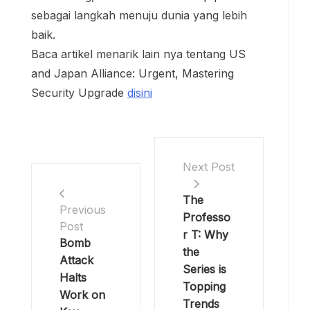
sebagai langkah menuju dunia yang lebih
baik.
Baca artikel menarik lain nya tentang US
and Japan Alliance: Urgent, Mastering
Security Upgrade
disini
Next Post
The
Previous
Professo
Post
r T: Why
Bomb
the
Attack
Series is
Halts
Topping
Work on
Trends