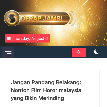
Skip
to
content
DERAPJAMBI
Thursday, August 6
Jangan Pandang Belakang:
Nonton Film Horor malaysia
yang Bikin Merinding