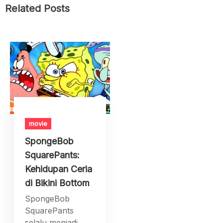
Related Posts
movie
SpongeBob
SquarePants:
Kehidupan Ceria
di Bikini Bottom
SpongeBob
SquarePants
selalu menjadi