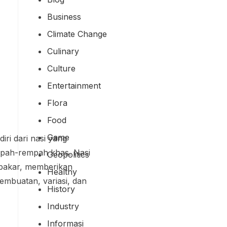
Business
Climate Change
Culinary
Culture
Entertainment
Flora
Food
Game
iri dari nasi yang
mpah-rempah khas. Nasi
Geopolitics
rbakar, memberikan
Healthy
pembuatan, variasi, dan
History
Industry
Informasi