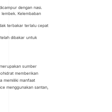
icampur dengan nasi.
lu lembek. Kelembaban
ak terbakar terlalu cepat
etelah dibakar untuk
am merupakan sumber
bohidrat memberikan
a memiliki manfaat
Rice menggunakan santan,