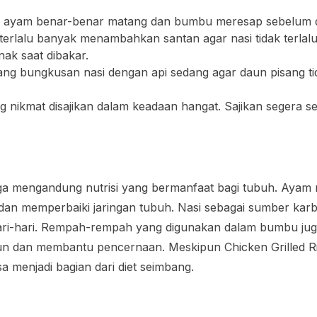
an ayam benar-benar matang dan bumbu meresap sebelum d
 terlalu banyak menambahkan santan agar nasi tidak terla
ak saat dibakar.
ang bungkusan nasi dengan api sedang agar daun pisang tid
ng nikmat disajikan dalam keadaan hangat. Sajikan segera s
 juga mengandung nutrisi yang bermanfaat bagi tubuh. Ay
an memperbaiki jaringan tubuh. Nasi sebagai sumber kar
hari-hari. Rempah-rempah yang digunakan dalam bumbu jug
mun dan membantu pencernaan. Meskipun Chicken Grilled 
a menjadi bagian dari diet seimbang.