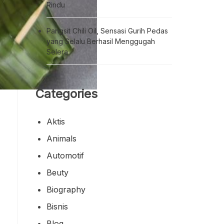
Rindu
Pangsit Chili Oil, Sensasi Gurih Pedas
yang Selalu Berhasil Menggugah
Selera
Categories
Aktis
Animals
Automotif
Beuty
Biography
Bisnis
Blog