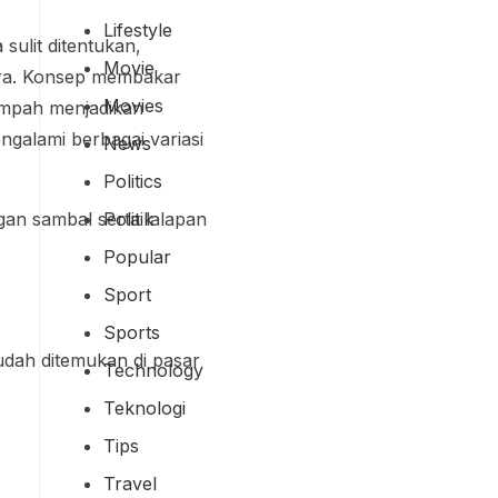
Lifestyle
sulit ditentukan,
Movie
atra. Konsep membakar
Movies
empah menjadikan
ngalami berbagai variasi
News
Politics
Politik
Popular
Sport
Sports
dah ditemukan di pasar
Technology
Teknologi
Tips
Travel