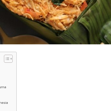
urna
nesia