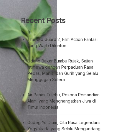
Recent Posts
The Old Guard 2, Film Action Fantasi
yang Wajib Ditonton
Udang Bakar Bumbu Rujak, Sajian
Istimewa dengan Perpaduan Rasa
Pedas, Manis, dan Gurih yang Selalu
Menggugah Selera
Air Panas Tulehu, Pesona Pemandian
Alami yang Menghangatkan Jiwa di
Timur Indonesia
Gudeg Yu Djum, Cita Rasa Legendaris
Yogyakarta yang Selalu Mengundang