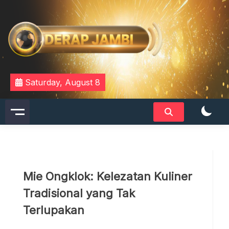
Skip
to
content
DERAPJAMBI
Saturday, August 8
Mie Ongklok: Kelezatan Kuliner
Tradisional yang Tak
Terlupakan