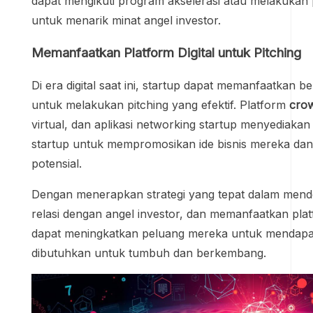
dapat mengikuti program akselerasi atau melakukan
untuk menarik minat angel investor.
Memanfaatkan Platform Digital untuk Pitching
Di era digital saat ini, startup dapat memanfaatkan b
untuk melakukan pitching yang efektif. Platform
cro
virtual, dan aplikasi networking startup menyediaka
startup untuk mempromosikan ide bisnis mereka dan
potensial.
Dengan menerapkan strategi yang tepat dalam men
relasi dengan angel investor, dan memanfaatkan platf
dapat meningkatkan peluang mereka untuk mendap
dibutuhkan untuk tumbuh dan berkembang.