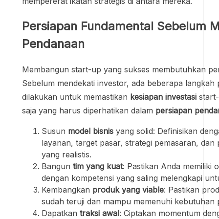
mempererat ikatan strategis di antara mereka.
Persiapan Fundamental Sebelum M
Pendanaan
Membangun start-up yang sukses membutuhkan per
Sebelum mendekati investor, ada beberapa langkah 
dilakukan untuk memastikan
kesiapan investasi
start-
saja yang harus diperhatikan dalam
persiapan pend
Susun
model bisnis
yang solid: Definisikan deng
layanan, target pasar, strategi pemasaran, dan
yang realistis.
Bangun
tim yang kuat
: Pastikan Anda memiliki
dengan kompetensi yang saling melengkapi untu
Kembangkan
produk yang viable
: Pastikan pro
sudah teruji dan mampu memenuhi kebutuhan p
Dapatkan
traksi awal
: Ciptakan momentum den