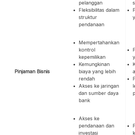
pelanggan
s
Fleksibilitas dalam
P
struktur
y
pendanaan
Mempertahankan
kontrol
P
kepemilikan
y
Kemungkinan
Pinjaman Bisnis
biaya yang lebih
rendah
Akses ke jaringan
l
dan sumber daya
bank
Akses ke
pendanaan dan
P
investasi
k