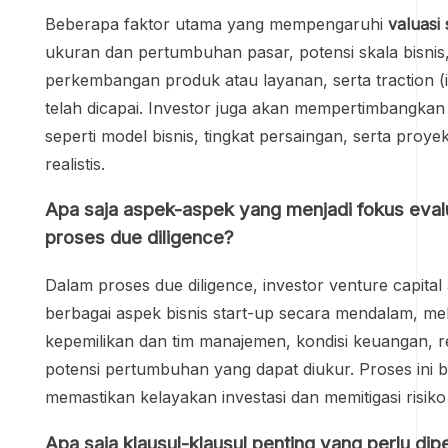
Beberapa faktor utama yang mempengaruhi
valuasi 
ukuran dan pertumbuhan pasar, potensi skala bisnis,
perkembangan produk atau layanan, serta traction (i
telah dicapai. Investor juga akan mempertimbangkan f
seperti model bisnis, tingkat persaingan, serta proy
realistis.
Apa saja aspek-aspek yang menjadi fokus evalu
proses due diligence?
Dalam proses due diligence, investor venture capita
berbagai aspek bisnis start-up secara mendalam, meli
kepemilikan dan tim manajemen, kondisi keuangan, re
potensi pertumbuhan yang dapat diukur. Proses ini 
memastikan kelayakan investasi dan memitigasi risik
Apa saja klausul-klausul penting yang perlu dip