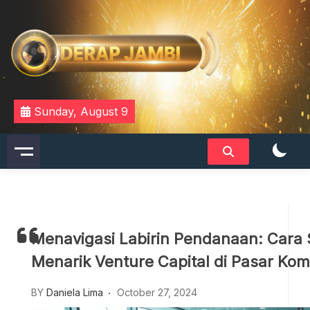
Skip
to
content
DERAPJAMBI
Sunday, August 9
Menavigasi Labirin Pendanaan: Cara 
Menarik Venture Capital di Pasar Komp
BY
Daniela Lima
October 27, 2024