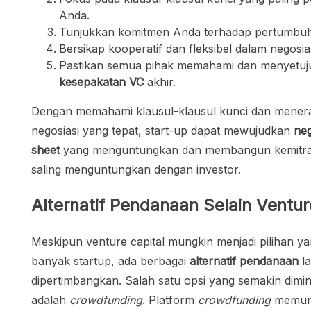
Anda.
Tunjukkan komitmen Anda terhadap pertumbu
Bersikap kooperatif dan fleksibel dalam negosias
Pastikan semua pihak memahami dan menyetuj
kesepakatan VC
akhir.
Dengan memahami klausul-klausul kunci dan menera
negosiasi yang tepat, start-up dapat mewujudkan
neg
sheet
yang menguntungkan dan membangun kemitraa
saling menguntungkan dengan investor.
Alternatif Pendanaan Selain Ventur
Meskipun venture capital mungkin menjadi pilihan ya
banyak startup, ada berbagai
alternatif pendanaan
la
dipertimbangkan. Salah satu opsi yang semakin dimin
adalah
crowdfunding
. Platform
crowdfunding
memung