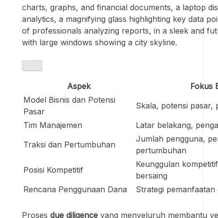
charts, graphs, and financial documents, a laptop di
analytics, a magnifying glass highlighting key data po
of professionals analyzing reports, in a sleek and fu
with large windows showing a city skyline.
Aspek
Fokus E
Model Bisnis dan Potensi
Skala, potensi pasar
Pasar
Tim Manajemen
Latar belakang, pen
Jumlah pengguna, pe
Traksi dan Pertumbuhan
pertumbuhan
Keunggulan kompetit
Posisi Kompetitif
bersaing
Rencana Penggunaan Dana
Strategi pemanfaatan 
Proses
due diligence
yang menyeluruh membantu vent