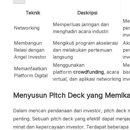
Teknik
Deskripsi
Me
Memperluas jaringan dan
Networking
pe
menghadiri acara industri
inv
Membangun
Mengikuti program akselerasi
Aks
Relasi dengan
dan melakukan pertemuan
pe
Angel Investor
langsung
inv
Menggunakan
Me
Memanfaatkan
platform
crowdfunding
, acara
bis
Platform Digital
virtual, dan aplikasi networking
inv
Menyusun Pitch Deck yang Memikat
Dalam mencari pendanaan dari investor, pitch dec
penting. Sebuah pitch deck yang efektif dapat menja
minat dan kepercayaan investor. Terdapat beberapa