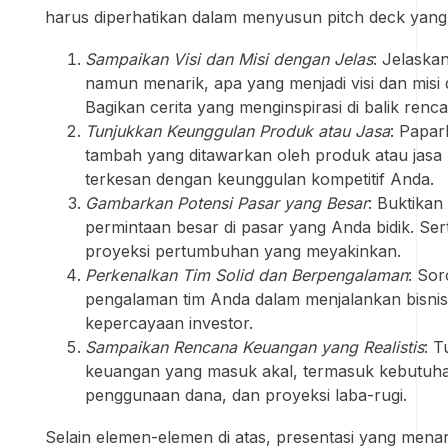
harus diperhatikan dalam menyusun pitch deck yang
Sampaikan Visi dan Misi dengan Jelas
: Jelaska
namun menarik, apa yang menjadi visi dan misi d
Bagikan cerita yang menginspirasi di balik renc
Tunjukkan Keunggulan Produk atau Jasa
: Papar
tambah yang ditawarkan oleh produk atau jasa 
terkesan dengan keunggulan kompetitif Anda.
Gambarkan Potensi Pasar yang Besar
: Buktika
permintaan besar di pasar yang Anda bidik. Ser
proyeksi pertumbuhan yang meyakinkan.
Perkenalkan Tim Solid dan Berpengalaman
: Sor
pengalaman tim Anda dalam menjalankan bisni
kepercayaan investor.
Sampaikan Rencana Keuangan yang Realistis
: T
keuangan yang masuk akal, termasuk kebutuh
penggunaan dana, dan proyeksi laba-rugi.
Selain elemen-elemen di atas, presentasi yang menari