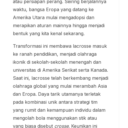
atau persiapan perang. Seiring berjalannya
waktu, bangsa Eropa yang datang ke
Amerika Utara mulai mengadopsi dan
merapikan aturan mainnya hingga menjadi
bentuk yang kita kenal sekarang.
Transformasi ini membawa lacrosse masuk
ke ranah pendidikan, menjadi olahraga
ikonik di sekolah-sekolah menengah dan
universitas di Amerika Serikat serta Kanada.
Saat ini, lacrosse telah berkembang menjadi
olahraga global yang mulai merambah Asia
dan Eropa. Daya tarik utamanya terletak
pada kombinasi unik antara strategi tim
yang rumit dan kemampuan individu dalam
mengolah bola menggunakan stik atau
yang biasa disebut
crosse
. Keunikan ini