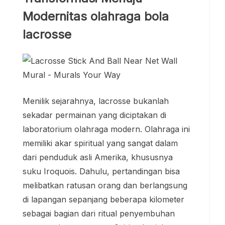
Modernitas
olahraga bola
lacrosse
Menilik sejarahnya, lacrosse bukanlah
sekadar permainan yang diciptakan di
laboratorium olahraga modern. Olahraga ini
memiliki akar spiritual yang sangat dalam
dari penduduk asli Amerika, khususnya
suku Iroquois. Dahulu, pertandingan bisa
melibatkan ratusan orang dan berlangsung
di lapangan sepanjang beberapa kilometer
sebagai bagian dari ritual penyembuhan