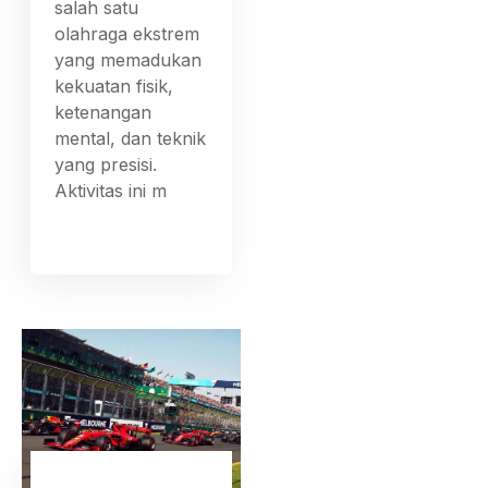
salah satu
olahraga ekstrem
yang memadukan
kekuatan fisik,
ketenangan
mental, dan teknik
yang presisi.
Aktivitas ini m