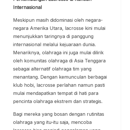
Internasional
Meskipun masih didominasi oleh negara-
negara Amerika Utara, lacrosse kini mulai
menunjukkan taringnya di panggung
internasional melalui kejuaraan dunia.
Menariknya, olahraga ini juga mulai dilirik
oleh komunitas olahraga di Asia Tenggara
sebagai alternatif olahraga tim yang
menantang. Dengan kemunculan berbagai
klub hobi, lacrosse perlahan namun pasti
mulai mendapatkan tempat di hati para
pencinta olahraga ekstrem dan strategis.
Bagi mereka yang bosan dengan rutinitas
olahraga yang itu-itu saja, mencoba