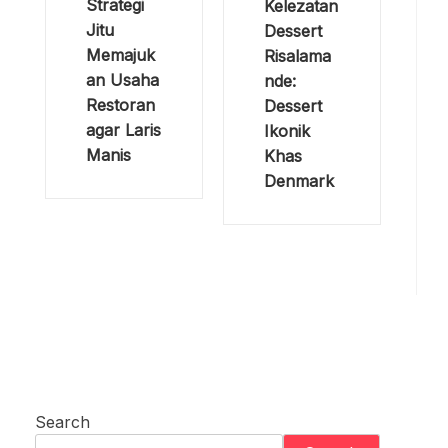
Strategi
Kelezatan
Jitu
Dessert
Memajuk
Risalama
an Usaha
nde:
Restoran
Dessert
agar Laris
Ikonik
Manis
Khas
Denmark
Search