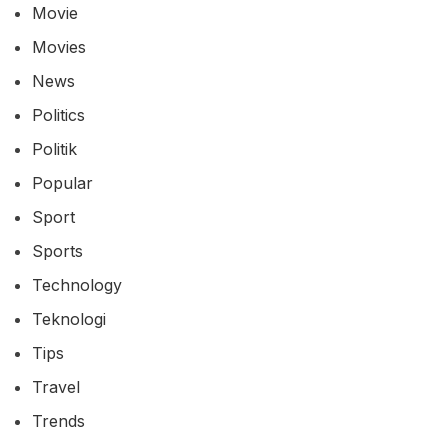
Movie
Movies
News
Politics
Politik
Popular
Sport
Sports
Technology
Teknologi
Tips
Travel
Trends