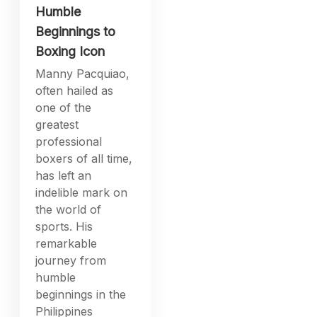
Humble
Beginnings to
Boxing Icon
Manny Pacquiao,
often hailed as
one of the
greatest
professional
boxers of all time,
has left an
indelible mark on
the world of
sports. His
remarkable
journey from
humble
beginnings in the
Philippines