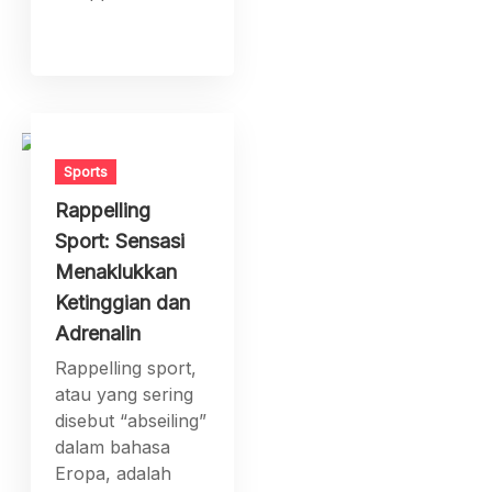
Sports
Rappelling
Sport: Sensasi
Menaklukkan
Ketinggian dan
Adrenalin
Rappelling sport,
atau yang sering
disebut “abseiling”
dalam bahasa
Eropa, adalah