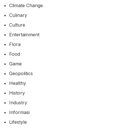
Climate Change
Culinary
Culture
Entertainment
Flora
Food
Game
Geopolitics
Healthy
History
Industry
Informasi
Lifestyle