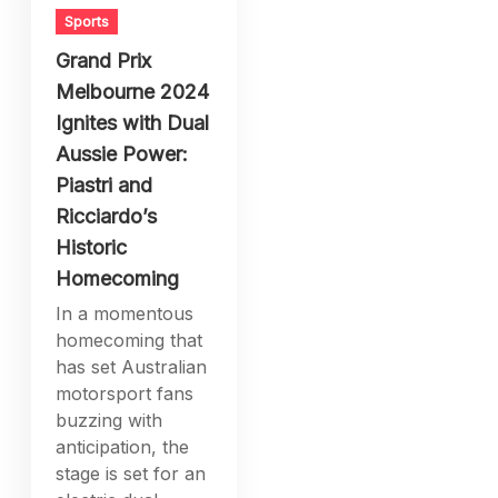
Sports
Grand Prix
Melbourne 2024
Ignites with Dual
Aussie Power:
Piastri and
Ricciardo’s
Historic
Homecoming
In a momentous
homecoming that
has set Australian
motorsport fans
buzzing with
anticipation, the
stage is set for an