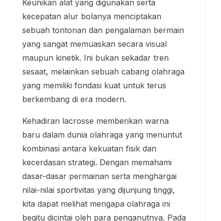
Keunikan alat yang digunakan serta
kecepatan alur bolanya menciptakan
sebuah tontonan dan pengalaman bermain
yang sangat memuaskan secara visual
maupun kinetik. Ini bukan sekadar tren
sesaat, melainkan sebuah cabang olahraga
yang memiliki fondasi kuat untuk terus
berkembang di era modern.
Kehadiran lacrosse memberikan warna
baru dalam dunia olahraga yang menuntut
kombinasi antara kekuatan fisik dan
kecerdasan strategi. Dengan memahami
dasar-dasar permainan serta menghargai
nilai-nilai sportivitas yang dijunjung tinggi,
kita dapat melihat mengapa olahraga ini
begitu dicintai oleh para penganutnya. Pada