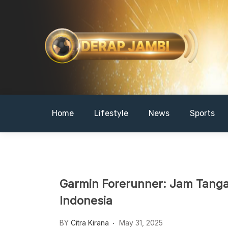
Skip
to
content
DERAPJAMBI
Home
Lifestyle
News
Sports
Garmin Forerunner: Jam Tangan
Indonesia
BY
Citra Kirana
May 31, 2025