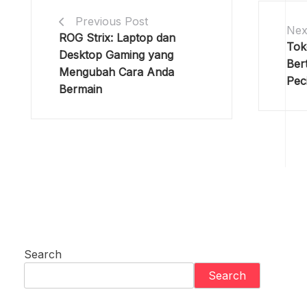
Previous Post
Nex
ROG Strix: Laptop dan
Tok
Desktop Gaming yang
Ber
Mengubah Cara Anda
Peci
Bermain
Search
Search