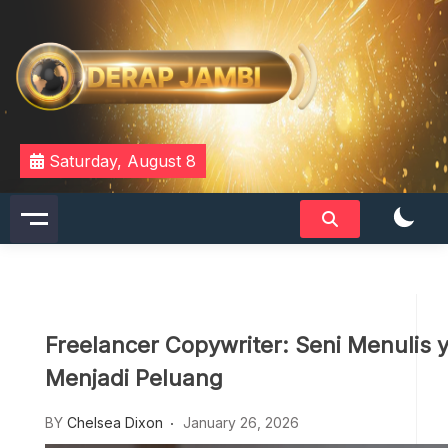
Skip
to
content
DERAPJAMBI
Saturday, August 8
Freelancer Copywriter: Seni Menuli
Menjadi Peluang
BY
Chelsea Dixon
January 26, 2026