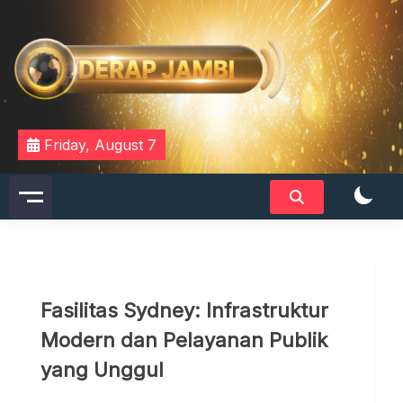
Skip
to
content
DERAPJAMBI
Friday, August 7
Fasilitas Sydney: Infrastruktur
Modern dan Pelayanan Publik
yang Unggul