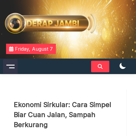
Skip
to
content
DERAPJAMBI
Friday, August 7
Ekonomi Sirkular: Cara Simpel
Biar Cuan Jalan, Sampah
Berkurang