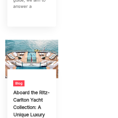
Blog
Aboard the Ritz-
Carlton Yacht
Collection: A
Unique Luxury
Experience
The first luxury
property of its
size and type, The
Ritz-Carlton Yacht
Collection will
provide a