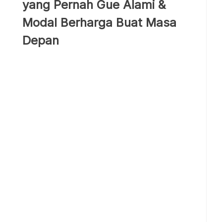
yang Pernah Gue Alami &
Modal Berharga Buat Masa
Depan
Salah Fokus: Nilai Gede, Karakter B aja
Pernah lho, ngotot banget biar ranking
terus. Tapi jadi lupa ngajarin anak soal
empati, rasa syukur, dan cara ngatur emosi.
Pelajaran terbesarnya, nilai tinggi itu bonus,