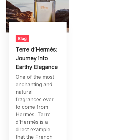
Earthy Elegance
One of the most
enchanting and
natural
fragrances ever
to come from
Hermès, Terre
d’Hermès is a
direct example
that the French
fashion house will
remain dedicated
not only to
craftsmanship but
a