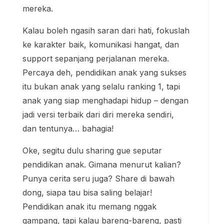
anak yang siap menghadapi hidup – dengan
jadi versi terbaik dari diri mereka sendiri,
dan tentunya… bahagia!
Oke, segitu dulu sharing gue seputar
pendidikan anak. Gimana menurut kalian?
Punya cerita seru juga? Share di bawah
dong, siapa tau bisa saling belajar!
Pendidikan anak itu memang nggak
gampang, tapi kalau bareng-bareng, pasti
lebih asyik dan bermakna.
Pendidikan Anak bukan cuma soal teori!
Temukan pengalaman nyata, tips jitu, dan
kesalahan parenting yang bikin relate dari
blogger Indonesia. Dijamin, cara mendidik
anak jadi lebih chill & bermakna.