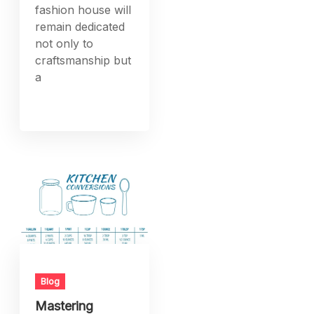
Blog
Mastering
Kitchen
Measurements:
How Many
Ounces in a
Cup?
Are you tired of
guessing your