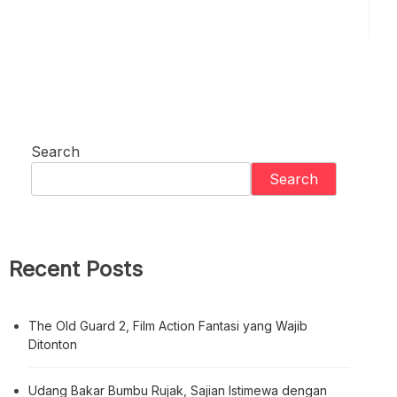
Search
Recent Posts
The Old Guard 2, Film Action Fantasi yang Wajib
Ditonton
Udang Bakar Bumbu Rujak, Sajian Istimewa dengan
Perpaduan Rasa Pedas, Manis, dan Gurih yang Selalu
Menggugah Selera
Air Panas Tulehu, Pesona Pemandian Alami yang
Menghangatkan Jiwa di Timur Indonesia
Gudeg Yu Djum, Cita Rasa Legendaris Yogyakarta
yang Selalu Mengundang Rindu