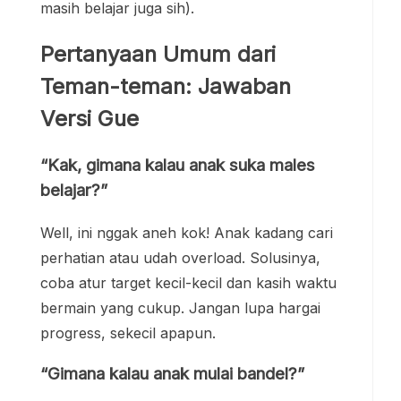
belajar?”
Well, ini nggak aneh kok! Anak kadang cari
perhatian atau udah overload. Solusinya,
coba atur target kecil-kecil dan kasih waktu
bermain yang cukup. Jangan lupa hargai
progress, sekecil apapun.
“Gimana kalau anak mulai bandel?”
Bandel itu sering jadi alarm bahwa anak ada
masalah emosi. Coba deh cari tahu
sumbernya dulu sebelum marah-marah.
Kadang mereka cuma pengen didengerin
atau lagi butuh dimengerti.
Penutup: Pendidikan Anak =