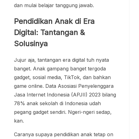
Jujur aja, tantangan era digital tuh nyata
banget. Anak gampang banget tergoda
gadget, sosial media, TikTok, dan bahkan
game online. Data Asosiasi Penyelenggara
Jasa Internet Indonesia (APJII) 2023 bilang
78% anak sekolah di Indonesia udah
pegang gadget sendiri. Ngeri-ngeri sedap,
kan.
Caranya supaya pendidikan anak tetap on
track di era digital? Gue punya beberapa
cara yang lumayan works (walau nggak
selalu mulus):
Atur waktu screen time dan pastikan
selalu ada waktu outdoor/bermain
bebas tiap hari.
Cek history gadget dan jangan