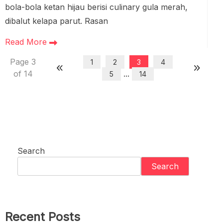
bola-bola ketan hijau berisi culinary gula merah,
dibalut kelapa parut. Rasan
Read More
Page 3
1
2
3
4
of 14
...
5
14
Search
Search
Recent Posts