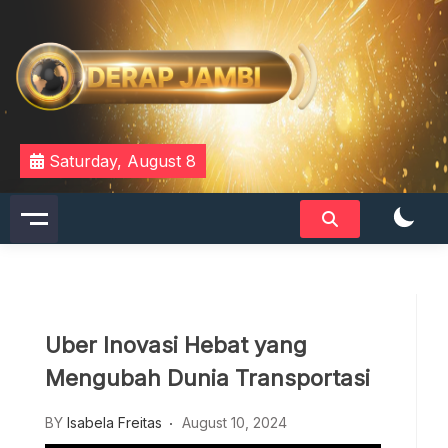
Skip
to
content
DERAPJAMBI
Saturday, August 8
Uber Inovasi Hebat yang
Mengubah Dunia Transportasi
BY
Isabela Freitas
August 10, 2024